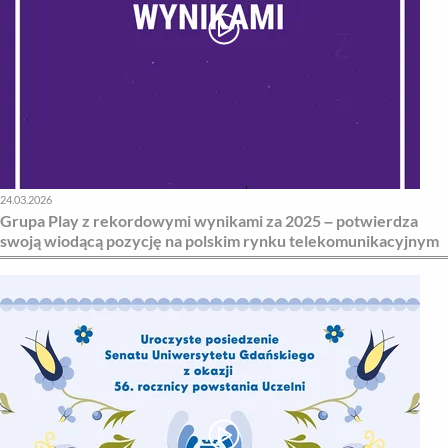
24.03.2026
Grupa Play z rekordowymi wynikami za 2025 – potwierdza
swoją wiodącą pozycję na polskim rynku telekomunikacyjnym