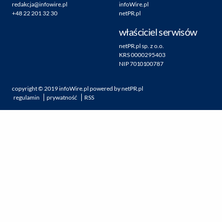
redakcja@infowire.pl
infoWire.pl
+48 22 201 32 30
netPR.pl
właściciel serwisów
netPR.pl sp. z o.o.
KRS 0000295403
NIP 7010100787
copyright ©
2019
infoWire.pl
powered by
netPR.pl
regulamin
prywatność
RSS