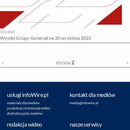
13.11.2025
Wyniki Grupy Generali na 30 września 2025
strona
2
usługi infoWire.pl
kontakt dla mediów
materiały dla mediów
media@infowire.pl
produkcja i transmisje wideo
dystrybucja do mediów
redakcja wideo
nasze serwisy