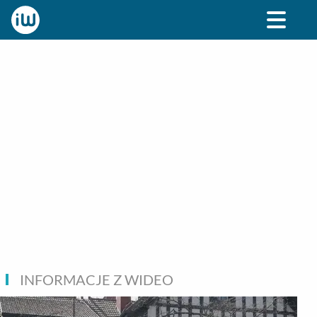
BIZNES
ROZRYWKA
SPOŁECZNE
STYL ŻY
INFORMACJE Z WIDEO