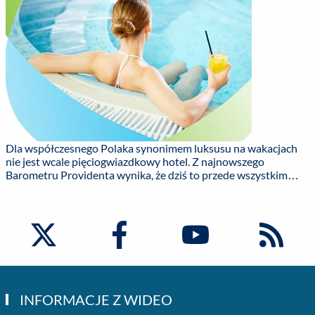
Dla współczesnego Polaka synonimem luksusu na wakacjach
nie jest wcale pięciogwiazdkowy hotel. Z najnowszego
Barometru Providenta wynika, że dziś to przede wszystkim
„cisza i święty spokój” - taką odpowiedź wskazało 32,8 proc.
badanych. Dalej jest bliskość natury (23,3 proc.) oraz
prywatność i brak tłumów (22,8 proc.). Hotel o wysokim
standardzie wskazało zaledwie 16,7 proc. respondentów.
INFORMACJE Z WIDEO