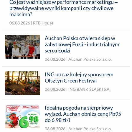
Co jest ważniejsze w performance marketingu –
przewidywalne wyniki kampanii czy chwilowe
maksima?
06.08.2026 |
RTB House
Auchan Polska otwiera sklep w
zabytkowej Fuzji - industrialnym
sercu Łodzi
06.08.2026 |
Auchan Polska Sp. z o.o.
ING po raz kolejny sponsorem
Olsztyn Green Festival
06.08.2026 |
ING BANK ŚLĄSKI S.A.
Idealna pogoda na sierpniowy
wyjazd. Auchan obniża cenę Pb95
do 6,98 zł/l
06.08.2026 |
Auchan Polska Sp. z o.o.