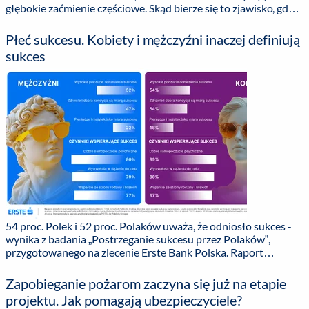
głębokie zaćmienie częściowe. Skąd bierze się to zjawisko, gdzie
będzie najlepiej widoczne i jak obserwować je bez narażania
wzroku? Wyjaśniają członkowie Astronomicznego Koła
Płeć sukcesu. Kobiety i mężczyźni inaczej definiują
Naukowego Politechniki Gdańskiej. ...
sukces
54 proc. Polek i 52 proc. Polaków uważa, że odniosło sukces -
wynika z badania „Postrzeganie sukcesu przez Polaków”,
przygotowanego na zlecenie Erste Bank Polska. Raport
pokazuje także, że kobiety częściej niż mężczyźni uznają
zdrowie i dobre samopoczucie za miernik sukcesu. ...
Zapobieganie pożarom zaczyna się już na etapie
projektu. Jak pomagają ubezpieczyciele?