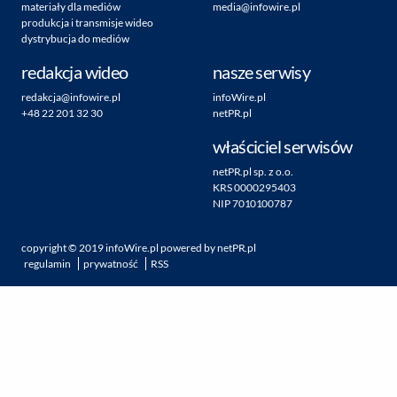
materiały dla mediów
media@infowire.pl
produkcja i transmisje wideo
dystrybucja do mediów
redakcja wideo
nasze serwisy
redakcja@infowire.pl
infoWire.pl
+48 22 201 32 30
netPR.pl
właściciel serwisów
netPR.pl sp. z o.o.
KRS 0000295403
NIP 7010100787
copyright ©
2019
infoWire.pl
powered by
netPR.pl
regulamin
prywatność
RSS