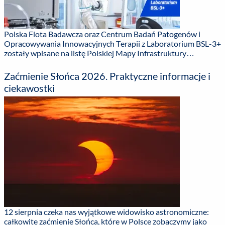
Polska Flota Badawcza oraz Centrum Badań Patogenów i
Opracowywania Innowacyjnych Terapii z Laboratorium BSL-3+
zostały wpisane na listę Polskiej Mapy Infrastruktury
Badawczej (PMIB). – To ważne potwierdzenie potencjału
naukowego naszej uczelni oraz jakości badań prowadzonych
Zaćmienie Słońca 2026. Praktyczne informacje i
przez naszych naukowców – mówi Rektor Uniwersytetu
ciekawostki
Gdańskiego prof. ...
12 sierpnia czeka nas wyjątkowe widowisko astronomiczne:
całkowite zaćmienie Słońca, które w Polsce zobaczymy jako