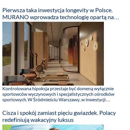
pożyczki – wynika z raportu ZPF „Moralność finansowa
Polaków 2026”. ...
Pierwsza taka inwestycja longevity w Polsce.
MURANO wprowadza technologię opartą na
badaniach nagrodzonych Noblem
Kontrolowana hipoksja przestaje być domeną wyłącznie
sportowców wyczynowych i specjalistycznych ośrodków
sportowych. W Śródmieściu Warszawy, w inwestycji
MURANO, deweloper PROFBUD wprowadza ją bezpośrednio
do przestrzeni i części wspólnych, wpisując technologię
Cisza i spokój zamiast pięciu gwiazdek. Polacy
wspierającą trening w standard życia charakterystyczny dla
redefiniują wakacyjny luksus
najbardziej pożądanych lokalizacji miasta. ...