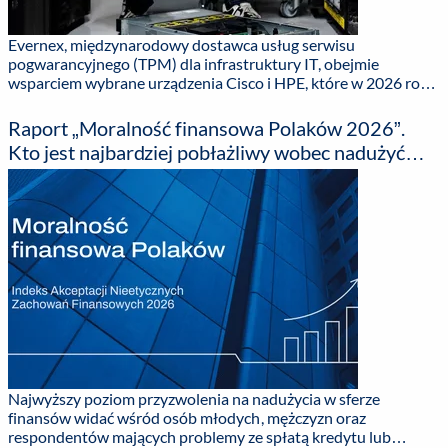
Evernex, międzynarodowy dostawca usług serwisu
pogwarancyjnego (TPM) dla infrastruktury IT, obejmie
wsparciem wybrane urządzenia Cisco i HPE, które w 2026 roku
osiągają daty końca wsparcia przez producenta (EOSL). ...
Raport „Moralność finansowa Polaków 2026”.
Kto jest najbardziej pobłażliwy wobec nadużyć
finansowych?
Najwyższy poziom przyzwolenia na nadużycia w sferze
finansów widać wśród osób młodych, mężczyzn oraz
respondentów mających problemy ze spłatą kredytu lub