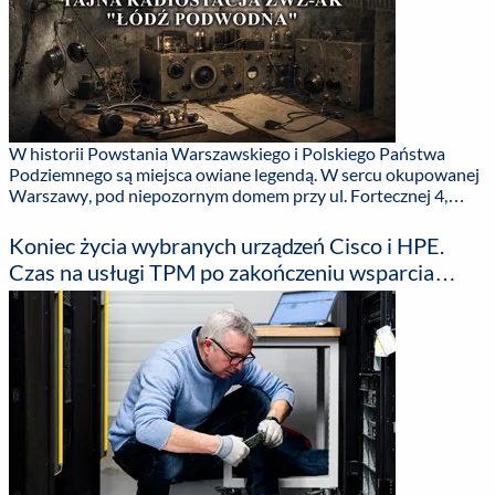
W historii Powstania Warszawskiego i Polskiego Państwa
Podziemnego są miejsca owiane legendą. W sercu okupowanej
Warszawy, pod niepozornym domem przy ul. Fortecznej 4,
działał jeden z najważniejszych i najlepiej zakonspirowanych
ośrodków łączności Związku Walki Zbrojnej, a później Armii
Koniec życia wybranych urządzeń Cisco i HPE.
Krajowej. ...
Czas na usługi TPM po zakończeniu wsparcia
producenta