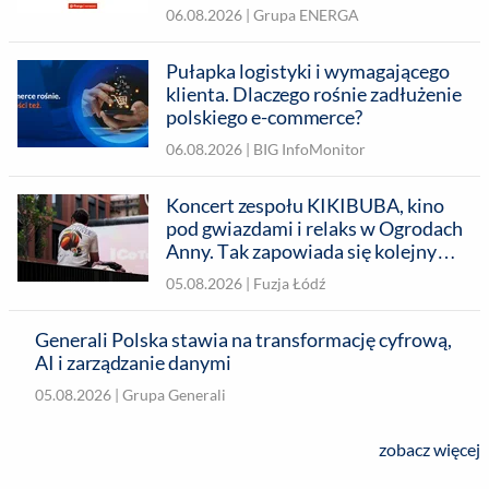
energią
06.08.2026 |
Grupa ENERGA
Pułapka logistyki i wymagającego
klienta. Dlaczego rośnie zadłużenie
polskiego e-commerce?
06.08.2026 |
BIG InfoMonitor
Koncert zespołu KIKIBUBA, kino
pod gwiazdami i relaks w Ogrodach
Anny. Tak zapowiada się kolejny
tydzień Fuzji z Latem
05.08.2026 |
Fuzja Łódź
Generali Polska stawia na transformację cyfrową,
AI i zarządzanie danymi
05.08.2026 |
Grupa Generali
zobacz więcej