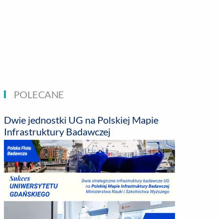
BIZNES
ROZRYWKA
SPOŁECZNE
STYL ŻY
POLECANE
Dwie jednostki UG na Polskiej Mapie
Infrastruktury Badawczej