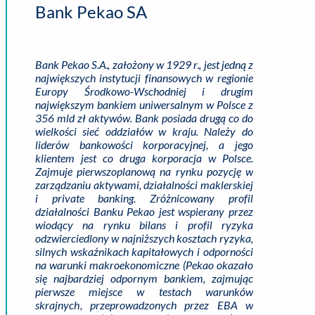
Bank Pekao SA
Bank Pekao S.A., założony w 1929 r., jest jedną z
największych instytucji finansowych w regionie
Europy Środkowo-Wschodniej i drugim
największym bankiem uniwersalnym w Polsce z
356 mld zł aktywów. Bank posiada drugą co do
wielkości sieć oddziałów w kraju. Należy do
liderów bankowości korporacyjnej, a jego
klientem jest co druga korporacja w Polsce.
Zajmuje pierwszoplanową na rynku pozycję w
zarządzaniu aktywami, działalności maklerskiej
i private banking. Zróżnicowany profil
działalności Banku Pekao jest wspierany przez
wiodący na rynku bilans i profil ryzyka
odzwierciedlony w najniższych kosztach ryzyka,
silnych wskaźnikach kapitałowych i odporności
na warunki makroekonomiczne (Pekao okazało
się najbardziej odpornym bankiem, zajmując
pierwsze miejsce w testach warunków
skrajnych, przeprowadzonych przez EBA w