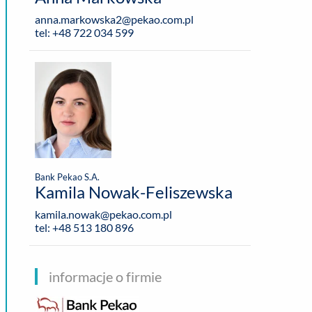
anna.markowska2@pekao.com.pl
tel: +48 722 034 599
Bank Pekao S.A.
Kamila Nowak-Feliszewska
kamila.nowak@pekao.com.pl
tel: +48 513 180 896
informacje o firmie