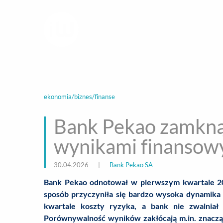
infoWire.pl
multimedialna ag
BIZNES
ROZ
ekonomia/biznes/finanse
Bank Pekao zamknął
wynikami finansow
30.04.2026
|
Bank Pekao SA
Bank Pekao odnotował w pierwszym kwartale 20
sposób przyczyniła się bardzo wysoka dynamika
kwartale koszty ryzyka, a bank nie zwalniał 
Porównywalność wyników zakłócają m.in. znaczą