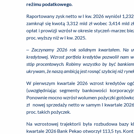
reżimu podatkowego.
Raportowany zysk netto w I kw. 2026 wyniósł 1,232
zamknął się kwotą 3,312 mld zł wobec 3,414 mld zł
opłat i prowizji wzrósł w okresie styczeń-marzec bie
proc. wyższy niż w I kw. 2025.
–
Zaczynamy 2026 rok solidnym kwartałem. Na uwa
kredytowej. Wzrost portfela kredytów pozwolił nam 
stóp procentowych. Robimy wszystko by być bankiem
ukrywam, że naszą ambicją jest rosnąć szybciej niż ryne
W pierwszym kwartale 2026 wzrost kredytów ogół
(uwzględniając segmenty bankowości korporacyjn
Ponownie mocno wzrósł wolumen pożyczki gotówkowe
zł nowej sprzedaży netto w samym I kwartale 2026
proc. takich pożyczek.
Na wzrostowej trajektorii była rozbudowa bazy kl
kwartale 2026 Bank Pekao otworzył 113,5 tys. Kont