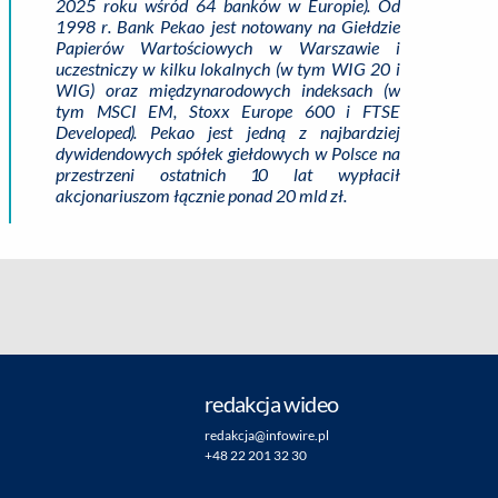
2025 roku wśród 64 banków w Europie). Od
1998 r. Bank Pekao jest notowany na Giełdzie
Papierów Wartościowych w Warszawie i
uczestniczy w kilku lokalnych (w tym WIG 20 i
WIG) oraz międzynarodowych indeksach (w
tym MSCI EM, Stoxx Europe 600 i FTSE
Developed). Pekao jest jedną z najbardziej
dywidendowych spółek giełdowych w Polsce na
przestrzeni ostatnich 10 lat wypłacił
akcjonariuszom łącznie ponad 20 mld zł.
redakcja wideo
redakcja@infowire.pl
+48 22 201 32 30