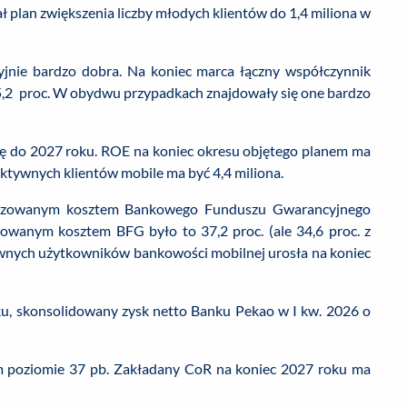
sał plan zwiększenia liczby młodych klientów do 1,4 miliona w
yjnie bardzo dobra. Na koniec marca łączny współczynnik
 15,2 proc. W obydwu przypadkach znajdowały się one bardzo
ię do 2027 roku. ROE na koniec okresu objętego planem ma
 aktywnych klientów mobile ma być 4,4 miliona.
lizowanym kosztem Bankowego Funduszu Gwarancyjnego
owanym kosztem BFG było to 37,2 proc. (ale 34,6 proc. z
ywnych użytkowników bankowości mobilnej urosła na koniec
ku, skonsolidowany zysk netto Banku Pekao w I kw. 2026 o
kim poziomie 37 pb. Zakładany CoR na koniec 2027 roku ma