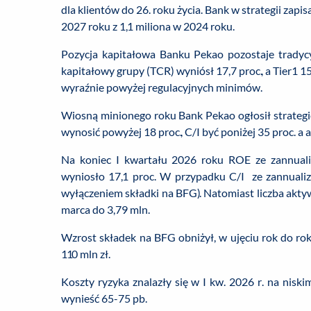
dla klientów do 26. roku życia. Bank w strategii zapi
2027 roku z 1,1 miliona w 2024 roku.
Pozycja kapitałowa Banku Pekao pozostaje tradyc
kapitałowy grupy (TCR) wyniósł 17,7 proc., a Tier1
wyraźnie powyżej regulacyjnych minimów.
Wiosną minionego roku Bank Pekao ogłosił strateg
wynosić powyżej 18 proc., C/I być poniżej 35 proc. a
Na koniec I kwartału 2026 roku ROE ze zannua
wyniosło 17,1 proc. W przypadku C/I ze zannualiz
wyłączeniem składki na BFG). Natomiast liczba akt
marca do 3,79 mln.
Wzrost składek na BFG obniżył, w ujęciu rok do ro
110 mln zł.
Koszty ryzyka znalazły się w I kw. 2026 r. na nis
wynieść 65-75 pb.