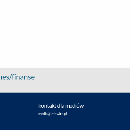
nes/finanse
kontakt dla mediów
media@infowire.pl