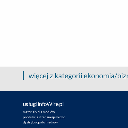
więcej z kategorii ekonomia/biz
usługi infoWire.pl
materiały dla mediów
produkcja i transmisje wideo
dystrybucja do mediów