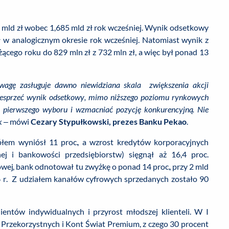
 mld zł wobec 1,685 mld zł rok wcześniej. Wynik odsetkowy
 w analogicznym okresie rok wcześniej. Natomiast wynik z
żącego roku do 829 mln zł z 732 mln zł, a więc był ponad 13
gę zasługuje dawno niewidziana skala zwiększenia akcji
wesprzeć wynik odsetkowy, mimo niższego poziomu rynkowych
 pierwszego wyboru i wzmacniać pozycję konkurencyjną. Nie
k
– mówi
Cezary Stypułkowski, prezes Banku Pekao
.
em wyniósł 11 proc., a wzrost kredytów korporacyjnych
ej i bankowości przedsiębiorstw) sięgnął aż 16,4 proc.
j, bank odnotował tu zwyżkę o ponad 14 proc., przy 2 mld
 r. Z udziałem kanałów cyfrowych sprzedanych zostało 90
ientów indywidualnych i przyrost młodszej klienteli. W I
 Przekorzystnych i Kont Świat Premium, z czego 30 procent