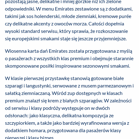
pozostają jasne, delikatne i mniej gorzkie niż ich zielone
odpowiedniki. W menu Emirates zestawione są z dodatkami,
takimi jak sos holenderski, młode ziemniaki, kremowe purée
czy delikatne akcenty z owoców morza. Całości dopełnia
wysoki standard serwisu, który sprawia, że rozkoszowanie
się europejskimi smakami staje się jeszcze przyjemniejsze.
Wiosenna karta dań Emirates została przygotowana z myślą
o pasażerach z wszystkich klas premium i obejmuje starannie
skomponowane posiłki inspirowane sezonowymi smakami.
W klasie pierwszej przystawkę stanowią gotowane białe
szparagi i langustynki, serwowane z musem parmezanowym i
sałatką ziemniaczaną. Wśród zup dostępnych w klasach
premium znalazł się krem z białych szparagów. W zależności
od serwisu i klasy podróży występuje on w dwóch
odsłonach: jako klasyczna, delikatna kompozycja ze
szczypiorkiem, a także jako bardziej wyrafinowana wersja z
dodatkiem homara, przygotowana dla pasażerów klasy
pierwszej i klasy biznes.