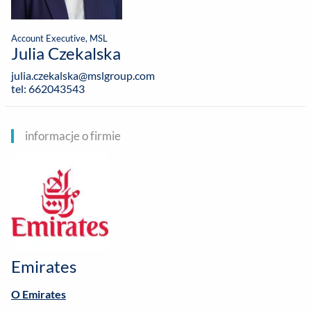
Account Executive, MSL
Julia Czekalska
julia.czekalska@mslgroup.com
tel: 662043543
informacje o firmie
Emirates
O Emirates