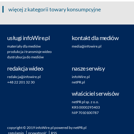
więcej z kategorii towary konsumpcyjne
usługi infoWire.pl
kontakt dla mediów
materiały dla mediów
media@infowire.pl
produkcja i transmisje wideo
dystrybucja do mediów
redakcja wideo
nasze serwisy
redakcja@infowire.pl
infoWire.pl
+48 22 201 32 30
netPR.pl
właściciel serwisów
netPR.pl sp. z o.o.
KRS 0000295403
NIP 7010100787
copyright ©
2019
infoWire.pl
powered by
netPR.pl
regulamin
prywatność
RSS