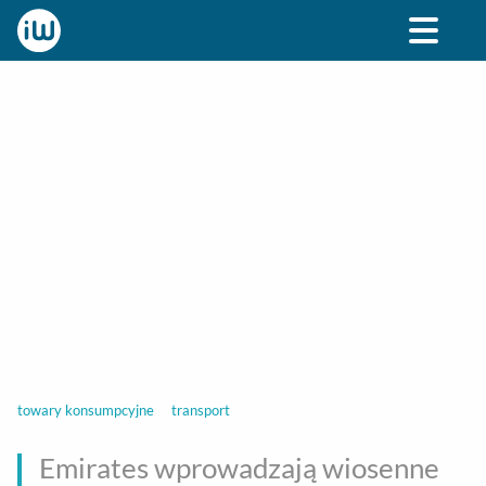
BIZNES
ROZRYWKA
SPOŁECZNE
STYL ŻY
towary konsumpcyjne
transport
Emirates wprowadzają wiosenne