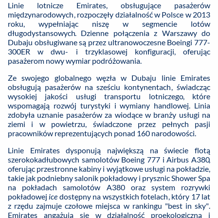
Linie lotnicze Emirates, obsługujące pasażerów
międzynarodowych, rozpoczęły działalność w Polsce w 2013
roku, wypełniając niszę w segmencie lotów
długodystansowych. Dzienne połączenia z Warszawy do
Dubaju obsługiwane są przez ultranowoczesne Boeingi 777-
300ER w dwu- i trzyklasowej konfiguracji, oferując
pasażerom nowy wymiar podróżowania.
Ze swojego globalnego węzła w Dubaju linie Emirates
obsługują pasażerów na sześciu kontynentach, świadcząc
wysokiej jakości usługi transportu lotniczego, które
wspomagają rozwój turystyki i wymiany handlowej. Linia
zdobyła uznanie pasażerów za wiodące w branży usługi na
ziemi i w powietrzu, świadczone przez pełnych pasji
pracowników reprezentujących ponad 160 narodowości.
Linie Emirates dysponują największą na świecie flotą
szerokokadłubowych samolotów Boeing 777 i Airbus A380,
oferując przestronne kabiny i wyjątkowe usługi na pokładzie,
takie jak podniebny salonik pokładowy i prysznic Shower Spa
na pokładach samolotów A380 oraz system rozrywki
pokładowej
ice
dostępny na wszystkich fotelach, który 17 lat
z rzędu zajmuje czołowe miejsca w rankingu "best in sky".
Emirates angażują się w działalność proekologiczną i