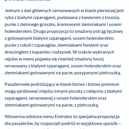
Jednym z dań głównych serwowanych w klasie pierwszej jest
ryba z białymi szparagami, podawana z kawiorem z łososia,
purée z zielonego groszku, kremowymi ziemniakami i sosem
holenderskim. Druga propozycja to smażony pstrąg tęczowy
z gotowanymi białymi szparagami, sosem holenderskim,
purée z rukoli i szparagów, ziemniakami fondant oraz
dressingiem z kaparów i rodzynek. W trakcie wybranych
rejsów w menu pojawia się również smażony łosoś,
serwowany z białymi szparagami, sosem holenderskim oraz
ziemniakami gotowanymi na parze, posypanymi pietruszką.
Pasażerowie podróżujący w klasie biznes i biznes premium
mogą spróbować między innymi piccaty z cielęciny z białymi
szparagami, serwowanej z sosem holenderskim oraz
ziemniakami gotowanymi na parze, z pietruszką.
Wiosenna odsłona menu Emirates to specjalna propozycja
dla pasażerów, by rozpoczęli podróż w wyjątkowy sposób –