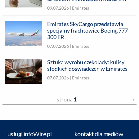
okazji Dubai Summer Surprises
09.07.2026 |
Emirates
Emirates SkyCargo przedstawia
specjalny frachtowiec Boeing 777-
300 ER
07.07.2026 |
Emirates
Sztuka wyrobu czekolady: kulisy
słodkich doświadczeń w Emirates
07.07.2026 |
Emirates
strona
1
usługi infoWire.pl
kontakt dla mediów