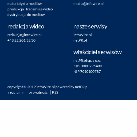
materiały dla mediów
media@infowire.pl
produkcja i transmisje wideo
dystrybucja do mediów
redakcja wideo
nasze serwisy
redakcja@infowire.pl
infoWire.pl
+48 22 201 32 30
netPR.pl
właściciel serwisów
netPR.pl sp. z o.o.
KRS 0000295403
NIP 7010100787
copyright ©
2019
infoWire.pl
powered by
netPR.pl
regulamin
prywatność
RSS