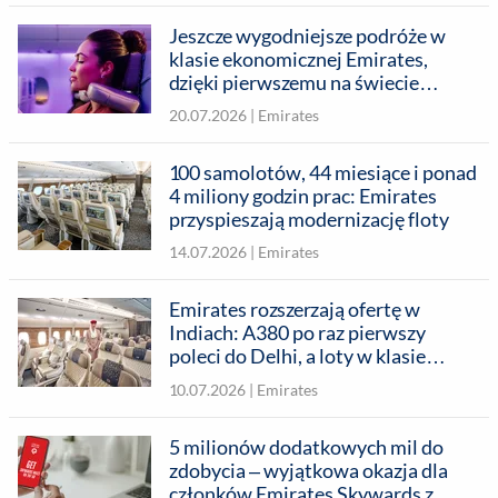
Jeszcze wygodniejsze podróże w
klasie ekonomicznej Emirates,
dzięki pierwszemu na świecie
zagłówkowi U-Dream
20.07.2026 |
Emirates
100 samolotów, 44 miesiące i ponad
4 miliony godzin prac: Emirates
przyspieszają modernizację floty
14.07.2026 |
Emirates
Emirates rozszerzają ofertę w
Indiach: A380 po raz pierwszy
poleci do Delhi, a loty w klasie
ekonomicznej premium będą
10.07.2026 |
Emirates
dostępne dla pasażerów
wyruszających z 6 miast
5 milionów dodatkowych mil do
zdobycia – wyjątkowa okazja dla
członków Emirates Skywards z