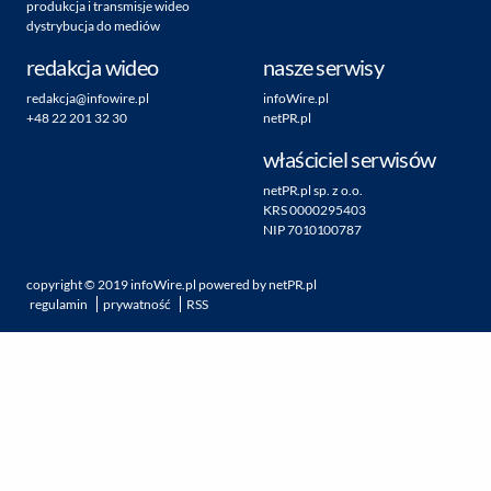
produkcja i transmisje wideo
dystrybucja do mediów
redakcja wideo
nasze serwisy
redakcja@infowire.pl
infoWire.pl
+48 22 201 32 30
netPR.pl
właściciel serwisów
netPR.pl sp. z o.o.
KRS 0000295403
NIP 7010100787
copyright ©
2019
infoWire.pl
powered by
netPR.pl
regulamin
prywatność
RSS