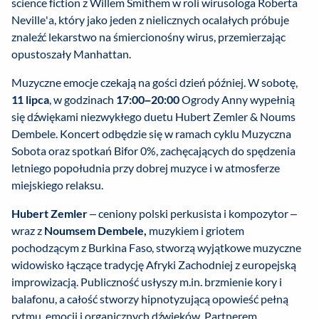
science fiction z Willem Smithem w roli wirusologa Roberta
Neville'a, który jako jeden z nielicznych ocalałych próbuje
znaleźć lekarstwo na śmiercionośny wirus, przemierzając
opustoszały Manhattan.
Muzyczne emocje czekają na gości dzień później. W sobotę,
11 lipca
, w godzinach
17:00–20:00
Ogrody Anny wypełnią
się dźwiękami niezwykłego duetu Hubert Zemler & Noums
Dembele. Koncert odbędzie się w ramach cyklu Muzyczna
Sobota oraz spotkań Bifor 0%, zachęcających do spędzenia
letniego popołudnia przy dobrej muzyce i w atmosferze
miejskiego relaksu.
Hubert Zemler
– ceniony polski perkusista i kompozytor –
wraz z
Noumsem Dembele,
muzykiem i griotem
pochodzącym z Burkina Faso, stworzą wyjątkowe muzyczne
widowisko łączące tradycję Afryki Zachodniej z europejską
improwizacją. Publiczność usłyszy m.in. brzmienie kory i
balafonu, a całość stworzy hipnotyzującą opowieść pełną
rytmu, emocji i organicznych dźwięków. Partnerem