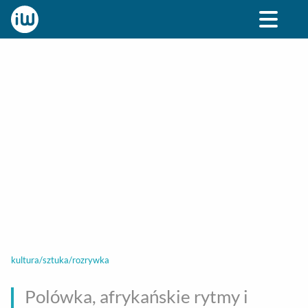
BIZNES
ROZRYWKA
SPOŁECZNE
STYL ŻY
kultura/sztuka/rozrywka
Polówka, afrykańskie rytmy i