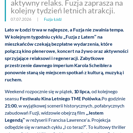
aktywny relaks. Fuzja zaprasza na
kolejny tydzień letnich atrakcji.
07.07.2026
|
Fuzja Łódź
Lato w Łodzi trwa w najlepsze, a Fuzja nie zwalnia tempa.
W kolejnym tygodniu cyklu „Fuzja z Latem” na
mieszkańców czekają bezpłatne wydarzenia, które
połączą kino plenerowe, koncert na żywo oraz aktywności
sprzyjające relaksowi i regeneracji. Zabytkowe
przestrzenie dawnego imperium Karola Scheiblera
ponownie staną się miejscem spotkań z kulturą, muzyką i
ruchem.
Weekend rozpocznie się w piątek,
10 lipca,
od kolejnego
seansu
Festiwalu Kina Letniego TME Polówka.
Po godzinie
21:00
, w wyjątkowej scenerii historycznych, pofabrycznych
zabudowań Fuzji, widzowie obejrzą film
„Jestem
Legendą”
w reżyserii Francisa Lawrence'a. Projekcja
odbędzie się w ramach cyklu „I co teraz?”. To kultowy thriller