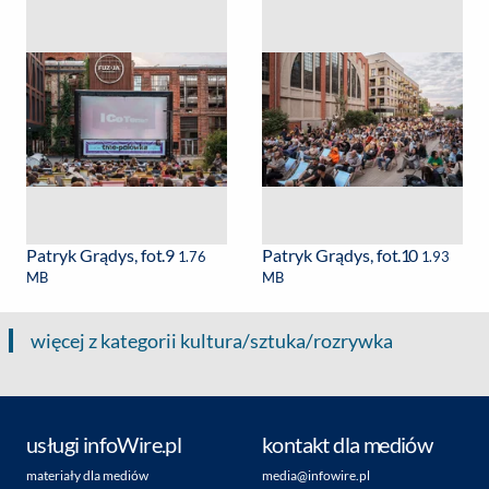
Patryk Grądys, fot.9
Patryk Grądys, fot.10
1.76
1.93
MB
MB
więcej z kategorii kultura/sztuka/rozrywka
usługi infoWire.pl
kontakt dla mediów
materiały dla mediów
media@infowire.pl