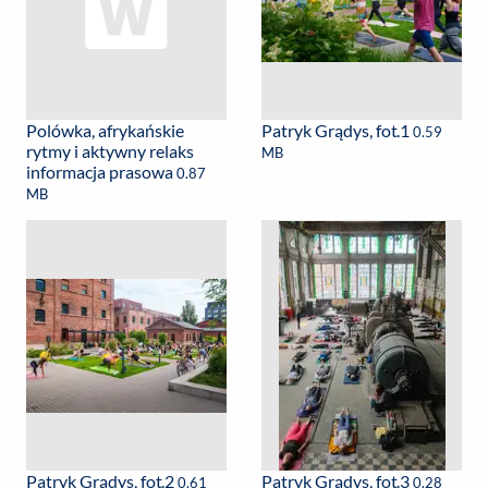
Polówka, afrykańskie
Patryk Grądys, fot.1
0.59
rytmy i aktywny relaks
MB
informacja prasowa
0.87
MB
Patryk Grądys, fot.2
Patryk Grądys, fot.3
0.61
0.28