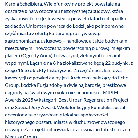
Karola Scheiblera. Wielofunkcyjny projekt powstaje na
obszarze 8 ha w otoczeniu historycznej zabudowy, która
zyska nowe funkcje. Inwestycja po wielu latach od upadku
zakładów Uniontex powraca do Łodzi jako pełnoprawna
część miasta z ofertą kulturalną, rozrywkową,
gastronomiczną, usługowo – handlową, a także budynkami
mieszkalnymi, nowoczesną powierzchnią biurową, miejskim
placem (Ogrody Anny) i otwartymi, zielonymi terenami
wspólnymi. Łącznie na 8 ha zlokalizowane będą 22 budynki, z
czego 15 to obiekty historyczne. Za część mieszkaniową
inwestycji odpowiedzialny jest Archicom, należący do Echo
Group. Łódzka Fuzja zdobyła dwie najbardziej prestiżowe
nagrody na światowym rynku nieruchomości - MIPIM
Awards 2025 w kategorii Best Urban Regeneration Project
oraz Special Jury Award. Wielofunkcyjny kompleks został
doceniony za przywrócenie lokalnej społeczności
historycznego obszaru miasta w duchu zrównoważonego
rozwoju. Za projekt odpowiada pracownia architektoniczna
Medusa Group.