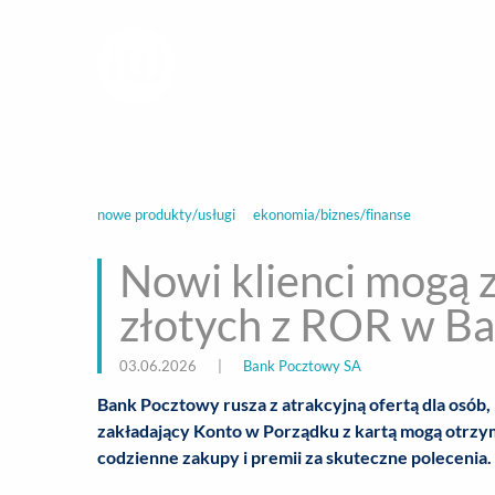
infoWire.pl
multimedialna ag
BIZNES
ROZ
nowe produkty/usługi
ekonomia/biznes/finanse
Nowi klienci mogą 
złotych z ROR w B
03.06.2026
|
Bank Pocztowy SA
Bank Pocztowy rusza z atrakcyjną ofertą dla osób,
zakładający Konto w Porządku z kartą mogą otrzym
codzienne zakupy i premii za skuteczne polecenia.