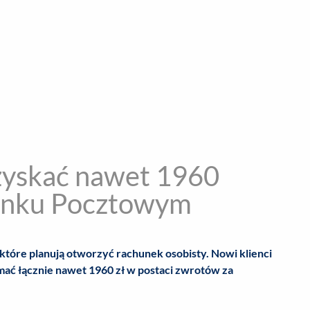
encja informacyjna
RYWKA
SPOŁECZNE
STYL ŻYCIA
TE
zyskać nawet 1960
anku Pocztowym
 które planują otworzyć rachunek osobisty. Nowi klienci
ać łącznie nawet 1960 zł w postaci zwrotów za