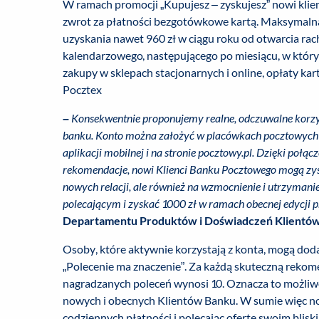
W ramach promocji „Kupujesz – zyskujesz” nowi kl
zwrot za płatności bezgotówkowe kartą. Maksymalna
uzyskania nawet 960 zł w ciągu roku od otwarcia ra
kalendarzowego, następującego po miesiącu, w który
zakupy w sklepach stacjonarnych i online, opłaty kar
Pocztex
–
Konsekwentnie proponujemy
realne, odczuwalne kor
banku. Konto można założyć w placówkach pocztowych tj. 
aplikacji mobilnej i na stronie pocztowy.pl. Dzięki po
rekomendacje, nowi Klienci Banku Pocztowego mogą zys
nowych relacji, ale również na wzmocnienie i utrzyman
polecającym i zyskać 1000 zł w ramach obecnej edycji
Departamentu Produktów i Doświadczeń Klientów
Osoby, które aktywnie korzystają z konta, mogą d
„Polecenie ma znaczenie”. Za każdą skuteczną rekom
nagradzanych poleceń wynosi 10. Oznacza to możliwoś
nowych i obecnych Klientów Banku. W sumie więc now
codziennych płatności i polecając ofertę swoim blisk