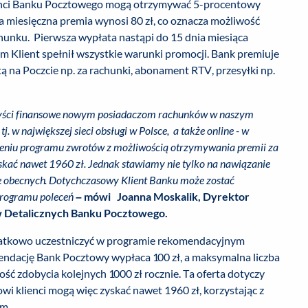
ienci Banku Pocztowego mogą otrzymywać 5-procentowy
 miesięczna premia wynosi 80 zł, co oznacza możliwość
chunku. Pierwsza wypłata nastąpi do 15 dnia miesiąca
m Klient spełnił wszystkie warunki promocji. Bank premiuje
tą na Poczcie np. za rachunki, abonament RTV, przesyłki np.
zyści finansowe nowym posiadaczom rachunków w naszym
w największej sieci obsługi w Polsce, a także online - w
łączeniu programu zwrotów z możliwością otrzymywania premii za
kać nawet 1960 zł. Jednak stawiamy nie tylko na nawiązanie
ie obecnych. Dotychczasowy Klient Banku może zostać
 programu poleceń
– mówi Joanna Moskalik, Dyrektor
 Detalicznych Banku Pocztowego.
odatkowo uczestniczyć w programie rekomendacyjnym
endację Bank Pocztowy wypłaca 100 zł, a maksymalna liczba
ć zdobycia kolejnych 1000 zł rocznie. Ta oferta dotyczy
i klienci mogą więc zyskać nawet 1960 zł, korzystając z
im.