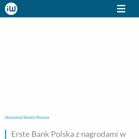
BIZNES
ROZRYWKA
SPOŁECZNE
STYL ŻY
ekonomia/biznes/finanse
Erste Bank Polska z nagrodami w