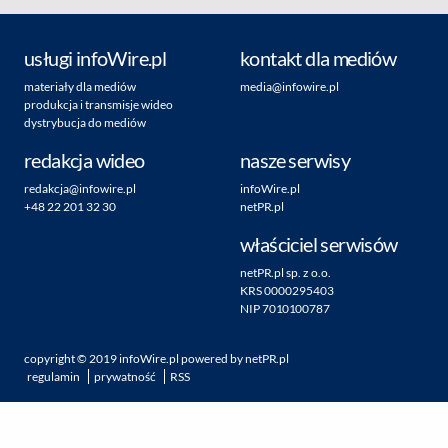
usługi infoWire.pl
kontakt dla mediów
materiały dla mediów
media@infowire.pl
produkcja i transmisje wideo
dystrybucja do mediów
redakcja wideo
nasze serwisy
redakcja@infowire.pl
infoWire.pl
+48 22 201 32 30
netPR.pl
właściciel serwisów
netPR.pl sp. z o.o.
KRS 0000295403
NIP 7010100787
copyright ©
2019
infoWire.pl
powered by
netPR.pl
regulamin
prywatność
RSS