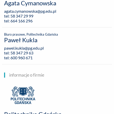
Agata Cymanowska
agata.cymanowska@pg.edu.pl
tel: 58 347 29 99
tel: 664 166 296
Biuro prasowe, Politechnika Gdańska
Paweł Kukla
pawel.kukla@pg.edu.pl
tel: 58 347 29 63
tel: 600 960 671
informacje o firmie