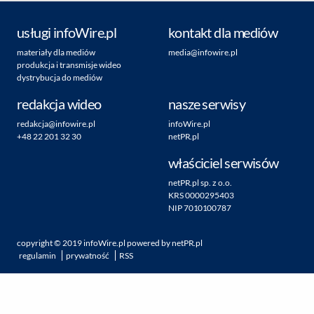
usługi infoWire.pl
kontakt dla mediów
materiały dla mediów
media@infowire.pl
produkcja i transmisje wideo
dystrybucja do mediów
redakcja wideo
nasze serwisy
redakcja@infowire.pl
infoWire.pl
+48 22 201 32 30
netPR.pl
właściciel serwisów
netPR.pl sp. z o.o.
KRS 0000295403
NIP 7010100787
copyright ©
2019
infoWire.pl
powered by
netPR.pl
regulamin
prywatność
RSS