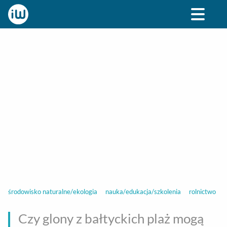
BIZNES
ROZRYWKA
SPOŁECZNE
STYL ŻY
środowisko naturalne/ekologia
nauka/edukacja/szkolenia
rolnictwo
Czy glony z bałtyckich plaż mogą