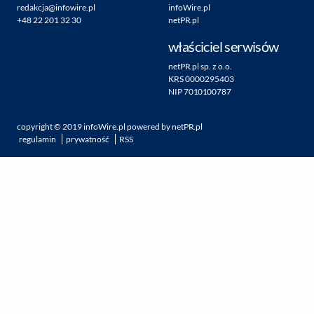
redakcja@infowire.pl
infoWire.pl
+48 22 201 32 30
netPR.pl
właściciel serwisów
netPR.pl sp. z o.o.
KRS 0000295403
NIP 7010100787
copyright ©
2019
infoWire.pl
powered by
netPR.pl
regulamin
prywatność
RSS