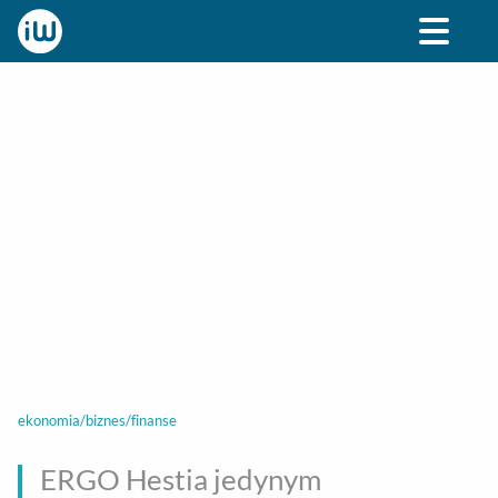
BIZNES
ROZRYWKA
SPOŁECZNE
STYL ŻY
ekonomia/biznes/finanse
ERGO Hestia jedynym