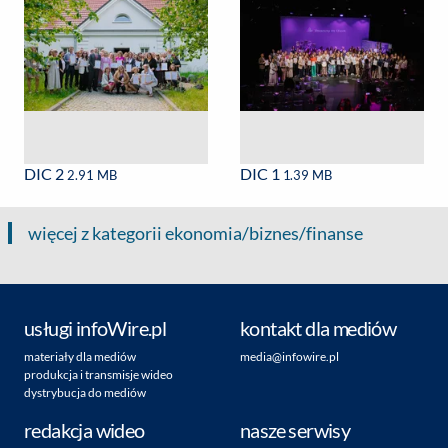
DIC 2
DIC 1
2.91 MB
1.39 MB
więcej z kategorii ekonomia/biznes/finanse
usługi infoWire.pl
kontakt dla mediów
materiały dla mediów
media@infowire.pl
produkcja i transmisje wideo
dystrybucja do mediów
redakcja wideo
nasze serwisy