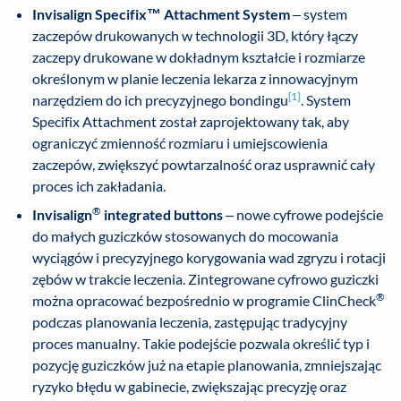
Invisalign Specifix™ Attachment System
– system
zaczepów drukowanych w technologii 3D, który łączy
zaczepy drukowane w dokładnym kształcie i rozmiarze
określonym w planie leczenia lekarza z innowacyjnym
[1]
narzędziem do ich precyzyjnego bondingu
. System
Specifix Attachment został zaprojektowany tak, aby
ograniczyć zmienność rozmiaru i umiejscowienia
zaczepów, zwiększyć powtarzalność oraz usprawnić cały
proces ich zakładania.
®
Invisalign
integrated buttons
– nowe cyfrowe podejście
do małych guziczków stosowanych do mocowania
wyciągów i precyzyjnego korygowania wad zgryzu i rotacji
zębów w trakcie leczenia. Zintegrowane cyfrowo guziczki
®
można opracować bezpośrednio w programie ClinCheck
podczas planowania leczenia, zastępując tradycyjny
proces manualny. Takie podejście pozwala określić typ i
pozycję guziczków już na etapie planowania, zmniejszając
ryzyko błędu w gabinecie, zwiększając precyzję oraz