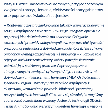
klasy II u dzieci, nastolatków i dorosłych, przy jednoczesnym
zwiększaniu precyzji leczenia, efektywności pracy gabinetów
oraz poprawie doświadczeń pacjentów.
–
Konferencja została zaplanowana tak, aby wspierać budowanie
relacji i współpracę z lekarzami Invisalign. Program opierał się
na prostej idei: doświadczenie ma znaczenie. Osiąganie
skutecznych i przewidywalnych wyników, poprawa efektywności
oraz podnoszenie jakości doświadczeń pacjentów dzięki cyfrowej
ortodoncji wymaga czegoś więcej niż innowacji – kluczową rolę
odgrywa doświadczenie lekarzy, którzy potrafią skutecznie
wdrażać ją w codziennej praktyce. Poprzez połączenie
zintegrowanych rozwiązań cyfrowych Align z rzeczywistymi
doświadczeniami klinicznymi, Invisalign EMEA Ortho Summit
zjednoczył region i stworzył przestrzeń do współpracy z
ekspertami, wzmacniania pewności klinicznej i prezentacji
naszych kolejnych innowacji. Cieszymy się również, że mogliśmy
zaoferować uczestnikom wczesny dostęp do technologii 3D Soft
Tissue Animation jako pierwszym klientom Invisalign w regionie