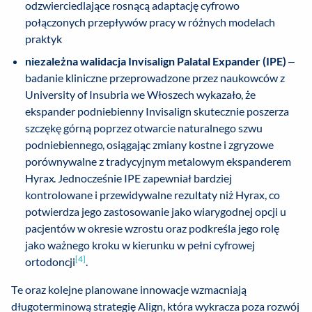
odzwierciedlające rosnącą adaptację cyfrowo
połączonych przepływów pracy w różnych modelach
praktyk
niezależna walidacja Invisalign Palatal Expander (IPE)
–
badanie kliniczne przeprowadzone przez naukowców z
University of Insubria we Włoszech wykazało, że
ekspander podniebienny Invisalign skutecznie poszerza
szczękę górną poprzez otwarcie naturalnego szwu
podniebiennego, osiągając zmiany kostne i zgryzowe
porównywalne z tradycyjnym metalowym ekspanderem
Hyrax. Jednocześnie IPE zapewniał bardziej
kontrolowane i przewidywalne rezultaty niż Hyrax, co
potwierdza jego zastosowanie jako wiarygodnej opcji u
pacjentów w okresie wzrostu oraz podkreśla jego rolę
jako ważnego kroku w kierunku w pełni cyfrowej
[4]
ortodoncji
.
Te oraz kolejne planowane innowacje wzmacniają
długoterminową strategię Align, która wykracza poza rozwój