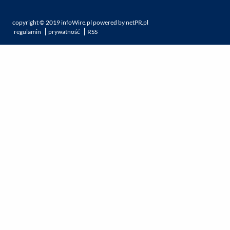
copyright ©
2019
infoWire.pl
powered by
netPR.pl
regulamin
prywatność
RSS