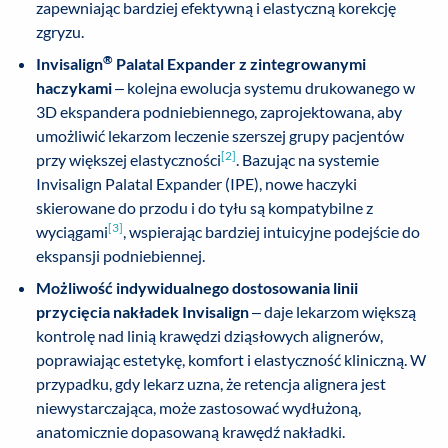
zapewniając bardziej efektywną i elastyczną korekcję
zgryzu.
®
Invisalign
Palatal Expander z zintegrowanymi
haczykami
– kolejna ewolucja systemu drukowanego w
3D ekspandera podniebiennego, zaprojektowana, aby
umożliwić lekarzom leczenie szerszej grupy pacjentów
[2]
przy większej elastyczności
. Bazując na systemie
Invisalign Palatal Expander (IPE), nowe haczyki
skierowane do przodu i do tyłu są kompatybilne z
[3]
wyciągami
, wspierając bardziej intuicyjne podejście do
ekspansji podniebiennej.
Możliwość indywidualnego dostosowania linii
przycięcia nakładek Invisalign
– daje lekarzom większą
kontrolę nad linią krawędzi dziąsłowych alignerów,
poprawiając estetykę, komfort i elastyczność kliniczną. W
przypadku, gdy lekarz uzna, że retencja alignera jest
niewystarczająca, może zastosować wydłużoną,
anatomicznie dopasowaną krawędź nakładki.