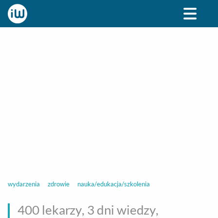
BIZNES
ROZRYWKA
SPOŁECZNE
STYL ŻY
wydarzenia
zdrowie
nauka/edukacja/szkolenia
400 lekarzy, 3 dni wiedzy,