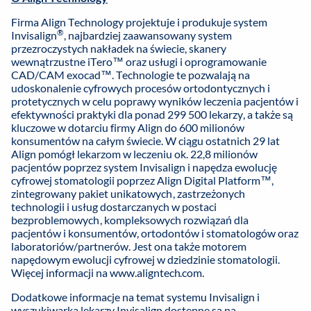
Firma Align Technology projektuje i produkuje system
®
Invisalign
, najbardziej zaawansowany system
przezroczystych nakładek na świecie, skanery
wewnątrzustne iTero™ oraz usługi i oprogramowanie
CAD/CAM exocad™. Technologie te pozwalają na
udoskonalenie cyfrowych procesów ortodontycznych i
protetycznych w celu poprawy wyników leczenia pacjentów i
efektywności praktyki dla ponad 299 500 lekarzy, a także są
kluczowe w dotarciu firmy Align do 600 milionów
konsumentów na całym świecie. W ciągu ostatnich 29 lat
Align pomógł lekarzom w leczeniu ok. 22,8 milionów
pacjentów poprzez system Invisalign i napędza ewolucję
cyfrowej stomatologii poprzez Align Digital Platform™,
zintegrowany pakiet unikatowych, zastrzeżonych
technologii i usług dostarczanych w postaci
bezproblemowych, kompleksowych rozwiązań dla
pacjentów i konsumentów, ortodontów i stomatologów oraz
laboratoriów/partnerów. Jest ona także motorem
napędowym ewolucji cyfrowej w dziedzinie stomatologii.
Więcej informacji na
www.aligntech.com
.
Dodatkowe informacje na temat systemu Invisalign i
wyszukiwarka lekarzy Invisalign dostępne są na