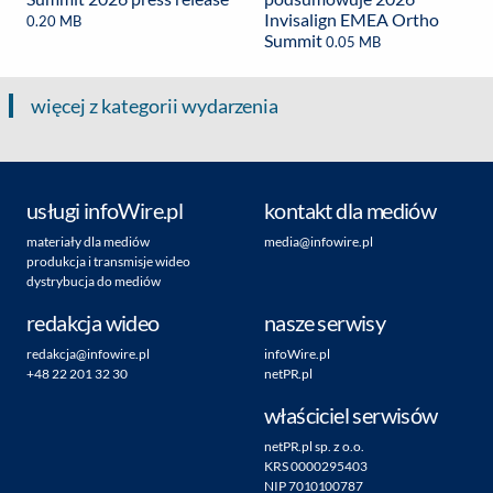
Invisalign EMEA Ortho
0.20 MB
Summit
0.05 MB
więcej z kategorii wydarzenia
usługi infoWire.pl
kontakt dla mediów
materiały dla mediów
media@infowire.pl
produkcja i transmisje wideo
dystrybucja do mediów
redakcja wideo
nasze serwisy
redakcja@infowire.pl
infoWire.pl
+48 22 201 32 30
netPR.pl
właściciel serwisów
netPR.pl sp. z o.o.
KRS 0000295403
NIP 7010100787