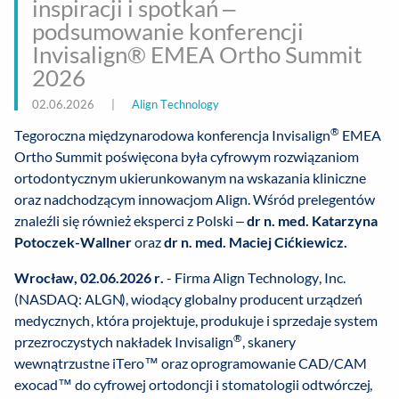
inspiracji i spotkań –
podsumowanie konferencji
Invisalign® EMEA Ortho Summit
2026
02.06.2026
|
Align Technology
®
Tegoroczna międzynarodowa konferencja Invisalign
EMEA
Ortho Summit poświęcona była cyfrowym rozwiązaniom
ortodontycznym ukierunkowanym na wskazania kliniczne
oraz nadchodzącym innowacjom Align. Wśród prelegentów
znaleźli się również eksperci z Polski –
dr n. med. Katarzyna
Potoczek-Wallner
oraz
dr n. med.
Maciej Cićkiewicz.
Wrocław, 02.06.2026 r.
- Firma Align Technology, Inc.
(NASDAQ: ALGN), wiodący globalny producent urządzeń
medycznych, która projektuje, produkuje i sprzedaje system
®
przezroczystych nakładek Invisalign
, skanery
wewnątrzustne iTero™ oraz oprogramowanie CAD/CAM
exocad™ do cyfrowej ortodoncji i stomatologii odtwórczej,