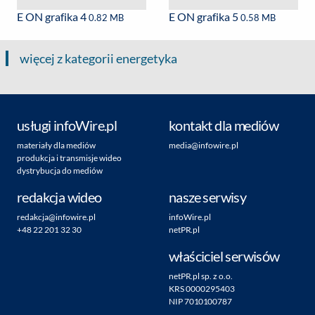
E ON grafika 4
E ON grafika 5
0.82 MB
0.58 MB
więcej z kategorii energetyka
usługi infoWire.pl
kontakt dla mediów
materiały dla mediów
media@infowire.pl
produkcja i transmisje wideo
dystrybucja do mediów
redakcja wideo
nasze serwisy
redakcja@infowire.pl
infoWire.pl
+48 22 201 32 30
netPR.pl
właściciel serwisów
netPR.pl sp. z o.o.
KRS 0000295403
NIP 7010100787