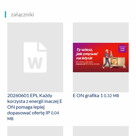
załączniki
20260601 EPL Każdy
E ON grafika 1
0.32 MB
korzysta z energii inaczej E
ON pomaga lepiej
dopasować ofertę IP
0.04
MB