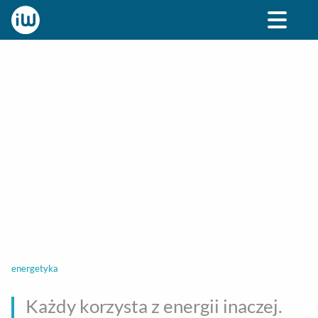
BIZNES
ROZRYWKA
SPOŁECZNE
STYL ŻY
energetyka
Każdy korzysta z energii inaczej.