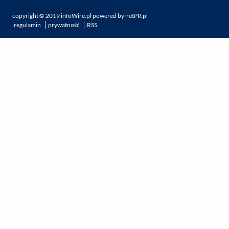
copyright ©
2019
infoWire.pl
powered by
netPR.pl
regulamin
prywatność
RSS