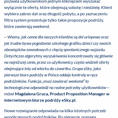
pozwala użytkownikom jednym kliknięciem wyszukać
wyłącznie te oferty, które obejmują sobotę i niedzielę. Klient
wybiera zakres dat oraz długość pobytu, a po zaznaczeniu
filtra system prezentuje tylko takie propozycje podróży,
które zawierają weekend.
–
Wiemy, jak cenne dla naszych klientów są dni urlopowe oraz
jak trudne bywa pogodzenie szkolnego grafiku dzieci czy swoich
obowiązków zawodowych z chęcią spontanicznego wyjazdu.
Dotychczas algorytmy wyszukiwania koncentrowały się głównie
na najniższej cenie, przez co użytkownicy często widzieli oferty
obejmujące loty od wtorku do czwartku. Grupa eSky, jako
pierwsze biuro podróży w Polsce oddaje kontrolę w ręce
podróżników. Funkcja „musi zawierać weekend” to
technologiczna odpowiedź na realne potrzeby użytkowników
–
mówi
Magdalena Gruca, Product Proposition Manager w
internetowym biurze podróży eSky.pl
.
Nowe rozwiązanie odpowiada na kilka istotnych potrzeb
współczesnych podróżników. Po pierwsze, pomaga