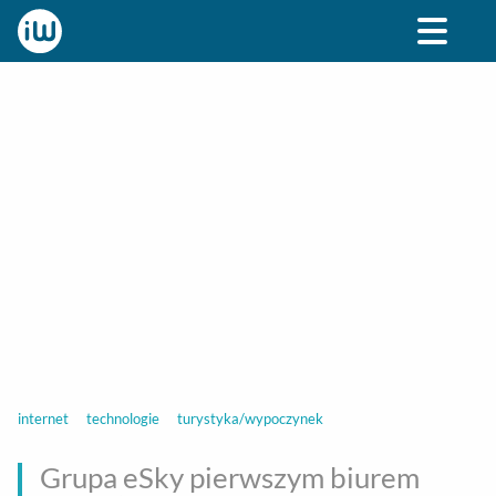
BIZNES
ROZRYWKA
SPOŁECZNE
STYL ŻY
internet
technologie
turystyka/wypoczynek
Grupa eSky pierwszym biurem