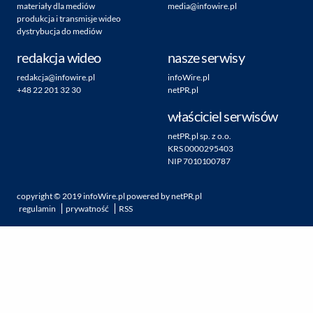
materiały dla mediów
media@infowire.pl
produkcja i transmisje wideo
dystrybucja do mediów
redakcja wideo
nasze serwisy
redakcja@infowire.pl
infoWire.pl
+48 22 201 32 30
netPR.pl
właściciel serwisów
netPR.pl sp. z o.o.
KRS 0000295403
NIP 7010100787
copyright ©
2019
infoWire.pl
powered by
netPR.pl
regulamin
prywatność
RSS