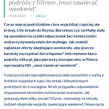
podróży z filtrem „musi zawierać
weekend”
01.06.2026
|
eSky.pl
Coraz więcej podróżników chce wyjeżdżać częściej, ale
krócej. City breaki do Rzymu, Barcelony czy na Maltę stały
się sposobem na szybki odpoczynek bez konieczności
wykorzystywania wielu dni wolnego. Jak znaleźć
najtańsze oferty obejmujące weekendy, aby jeszcze
bardziej oszczędzać dni urlopowe? Internetowe biuro
podróży eSky.pl, jako pierwszy touroperator w Polsce,
wprowadza filtr „musi zawierać weekend”.
Funkcja została zaprojektowana przede wszystkim z myślą o
krótkich wyjazdach typu city break i kilkudniowych
podróżach do 6 noclegów. W ich przypadku odpowiednie
dopasowanie terminów ma kluczowe znaczenie. Jak
pokazują dane eSky, ponad 50 proc. rezerwacji na niecały
tydzień obejmuje wyjazdy zawierające weekend. Nowa opcja