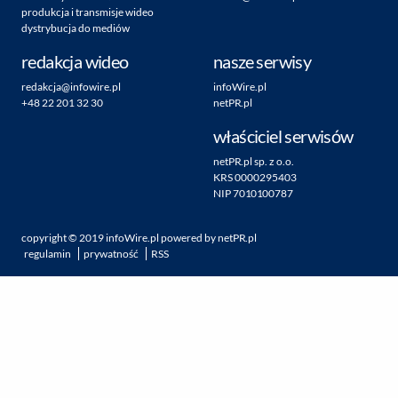
produkcja i transmisje wideo
dystrybucja do mediów
redakcja wideo
nasze serwisy
redakcja@infowire.pl
infoWire.pl
+48 22 201 32 30
netPR.pl
właściciel serwisów
netPR.pl sp. z o.o.
KRS 0000295403
NIP 7010100787
copyright ©
2019
infoWire.pl
powered by
netPR.pl
regulamin
prywatność
RSS