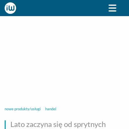
BIZNES
ROZRYWKA
SPOŁECZNE
STYL ŻY
nowe produkty/usługi
handel
Lato zaczyna się od sprytnych