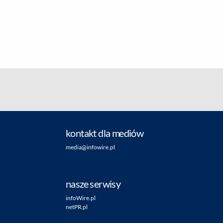
kontakt dla mediów
media@infowire.pl
nasze serwisy
infoWire.pl
netPR.pl