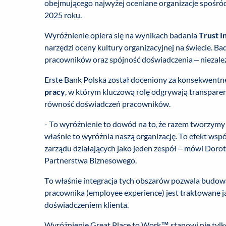
obejmującego najwyżej oceniane organizacje spośród
2025 roku.
Wyróżnienie opiera się na wynikach badania
Trust 
narzędzi oceny kultury organizacyjnej na świecie. B
pracowników oraz spójność doświadczenia – niezależn
Erste Bank Polska został doceniony za konsekwent
pracy
, w którym kluczową rolę odgrywają transpare
równość doświadczeń pracowników.
- To wyróżnienie to dowód na to, że razem tworzymy 
właśnie to wyróżnia naszą organizację. To efekt wsp
zarządu działających jako jeden zespół – mówi Doro
Partnerstwa Biznesowego.
To właśnie integracja tych obszarów pozwala budo
pracownika (employee experience) jest traktowane ja
doświadczeniem klienta.
Wyróżnienie Great Place to Work™ stanowi nie tylk