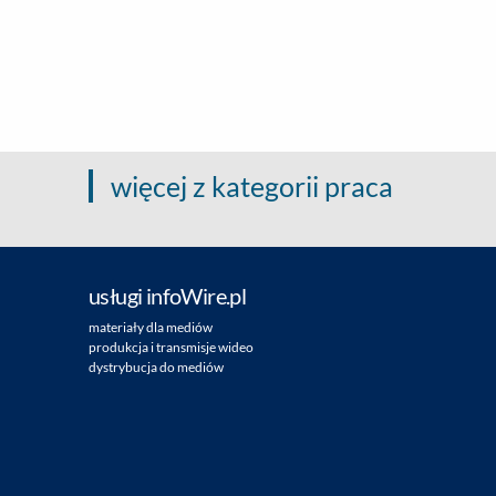
więcej z kategorii praca
usługi infoWire.pl
materiały dla mediów
produkcja i transmisje wideo
dystrybucja do mediów