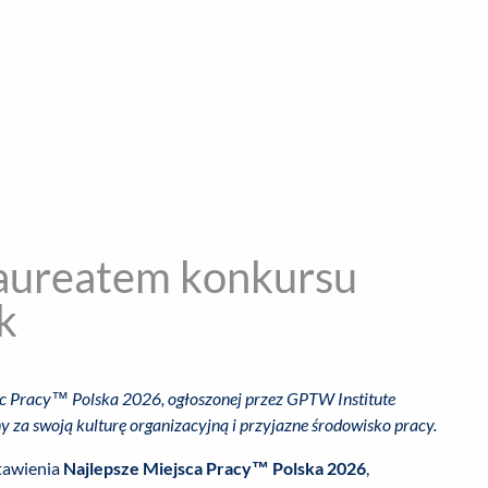
encja informacyjna
RYWKA
SPOŁECZNE
STYL ŻYCIA
TE
laureatem konkursu
k
ejsc Pracy™ Polska 2026, ogłoszonej przez GPTW Institute
any za swoją kulturę organizacyjną i przyjazne środowisko pracy.
stawienia
Najlepsze Miejsca Pracy™ Polska 2026
,