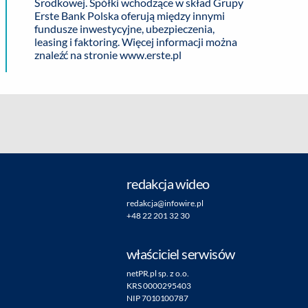
Środkowej. Spółki wchodzące w skład Grupy
Erste Bank Polska oferują między innymi
fundusze inwestycyjne, ubezpieczenia,
leasing i faktoring. Więcej informacji można
znaleźć na stronie
www.erste.pl
redakcja wideo
redakcja@infowire.pl
+48 22 201 32 30
właściciel serwisów
netPR.pl sp. z o.o.
KRS 0000295403
NIP 7010100787