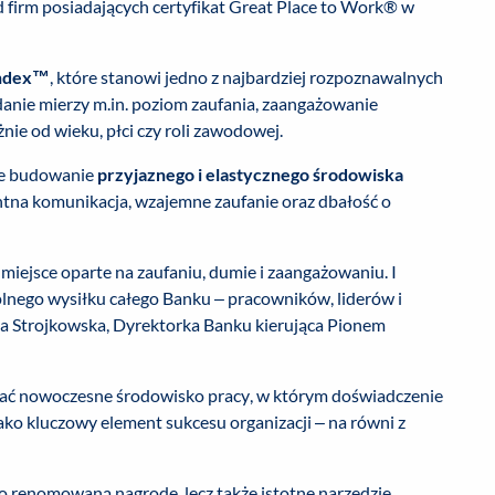
 firm posiadających certyfikat Great Place to Work® w
Index™
, które stanowi jedno z najbardziej rozpoznawalnych
adanie mierzy m.in. poziom zaufania, zaangażowanie
ie od wieku, płci czy roli zawodowej.
ne budowanie
przyjaznego i elastycznego środowiska
ntna komunikacja, wzajemne zaufanie oraz dbałość o
miejsce oparte na zaufaniu, dumie i zaangażowaniu. I
ólnego wysiłku całego Banku – pracowników, liderów i
ta Strojkowska, Dyrektorka Banku kierująca Pionem
wać nowoczesne środowisko pracy, w którym doświadczenie
ko kluczowy element sukcesu organizacji – na równi z
o renomowaną nagrodę, lecz także istotne narzędzie