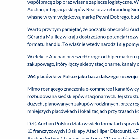
współpracę z bp oraz własne zaplecze logistyczne. W
Auchan, integracja sklepów Real oraz rebranding S
własne w tym wyjątkową markę Pewni Dobrego, budu
Warto przy tym pamiętać, że początki obecności Aucha
Gérarda Mulliez w kraju dostrzeżono potencjał roz
formatu handlu. To właśnie wtedy narodził się pomy
W efekcie Auchan przeszedł drogę od hipermarket
zakupowego, który łączy sklepy stacjonarne, kanały c
264 placówki w Polsce jako baza dalszego rozwoju
Mimo rosnącego znaczenia e-commerce i kanałów cyf
rozbudowana sieć sklepów stacjonarnych. Jej struk
dużych, planowanych zakupów rodzinnych, przez reg
mniejszych placówkach i lokalizacjach przy trasach 
Dziś Auchan Polska działa w wielu formatach sprzed
10 franczyzowych i 3 sklepy Atac Hiper Discount), 
Auchan (w tym 1 franczyzowy) oraz 111 punktów Easy