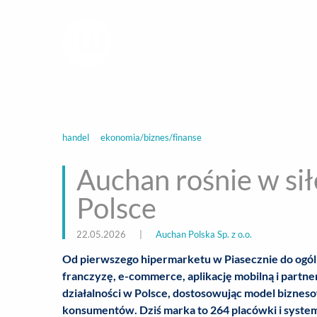
infoWire.pl
multimedialna ag
BIZNES
ROZ
handel
ekonomia/biznes/finanse
Auchan rośnie w sił
Polsce
22.05.2026
|
Auchan Polska Sp. z o.o.
Od pierwszego hipermarketu w Piasecznie do ogóln
franczyzę, e-commerce, aplikację mobilną i partne
działalności w Polsce, dostosowując model bizne
konsumentów. Dziś marka to 264 placówki i syste