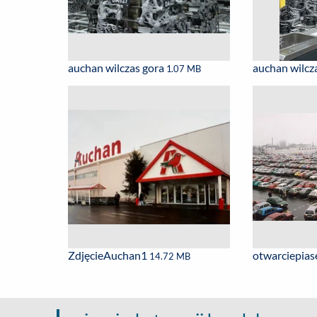
auchan wilczas gora
auchan wilcz
1.07 MB
ZdjęcieAuchan1
otwarciepia
14.72 MB