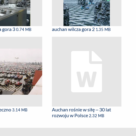
a gora 3
auchan wilcza gora 2
0.74 MB
1.35 MB
seczno
Auchan rośnie w siłę – 30 lat
3.14 MB
rozwoju w Polsce
2.32 MB