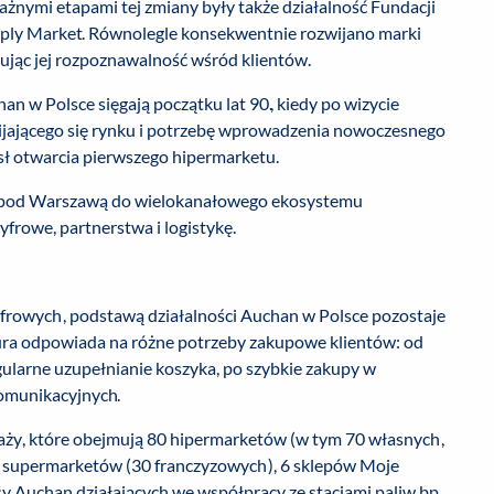
ażnymi etapami tej zmiany były także działalność Fundacji
imply Market. Równolegle konsekwentnie rozwijano marki
jąc jej rozpoznawalność wśród klientów.
n w Polsce sięgają początku lat 90., kiedy po wizycie
wijającego się rynku i potrzebę wprowadzenia nowoczesnego
sł otwarcia pierwszego hipermarketu.
u pod Warszawą do wielokanałowego ekosystemu
yfrowe, partnerstwa i logistykę.
rowych, podstawą działalności Auchan w Polsce pozostaje
tura odpowiada na różne potrzeby zakupowe klientów: od
ularne uzupełnianie koszyka, po szybkie zakupy w
komunikacyjnych.
aży, które obejmują 80 hipermarketów (w tym 70 własnych,
67 supermarketów (30 franczyzowych), 6 sklepów Moje
 Auchan działających we współpracy ze stacjami paliw bp.