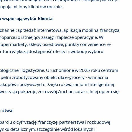
ugują miliony klientów rocznie.
a wspierają wybór klienta
hannel: sprzedaż internetowa, aplikacja mobilna, franczyza
 oparciu o istniejący zasięg i zaplecze operacyjne. W
supermarkety, sklepy osiedlowe, punkty convenience, e-
lientom większą dostępność oferty i swobodę wyboru
ologiczne i logistyczne. Uruchomione w 2025 roku centrum
 pełni zrobotyzowany obiekt dla e-grocery - wzmacnia
zakupów spożywczych. Dzięki rozwiązaniom Inteligentnej
estycja pokazuje, że rozwój Auchan coraz silniej opiera się
erstwa
parciu o cyfryzację, franczyzę, partnerstwa i rozbudowę
ynku detalicznym, szczególnie wśród lokalnych i