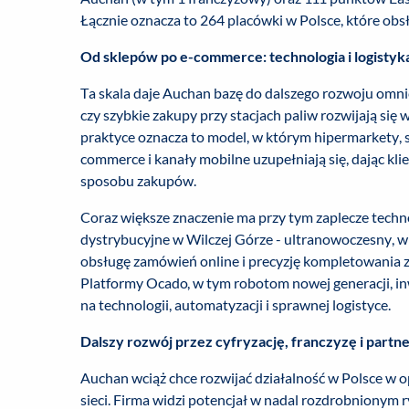
Łącznie oznacza to 264 placówki w Polsce, które obsł
Od sklepów po e-commerce: technologia i logistyk
Ta skala daje Auchan bazę do dalszego rozwoju omnic
czy szybkie zakupy przy stacjach paliw rozwijają się w
praktyce oznacza to model, w którym hipermarkety, 
commerce i kanały mobilne uzupełniają się, dając k
sposobu zakupów.
Coraz większe znaczenie ma przy tym zaplecze techn
dystrybucyjne w Wilczej Górze - ultranowoczesny, w
obsługę zamówień online i precyzję kompletowania 
Platformy Ocado, w tym robotom nowej generacji, inw
na technologii, automatyzacji i sprawnej logistyce.
Dalszy rozwój przez cyfryzację, franczyzę i partn
Auchan wciąż chce rozwijać działalność w Polsce w o
sieci. Firma widzi potencjał w nadal rozdrobnionym r