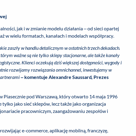
wej
ności, jak i w zmianie modelu działania – od sieci opartej
daż w wielu formatach, kanałach i modelach współpracy.
kie zaszły w handlu detalicznym w ostatnich trzech dekadach.
órym ważne są nie tylko sklepy stacjonarne, ale także kanały
gistyczne. Klienci oczekują dziś większej dostępności, wygody i
ntnie rozwijamy rozwiązania omnichannel, inwestujemy w
 partnerami
– komentuje
Alexandre Saussard, Prezes
w Piasecznie pod Warszawą, który otwarto 14 maja 1996
e tylko jako sieć sklepów, lecz także jako organizacja
kcjonariacie pracowniczym, zaangażowaniu zespołów i
ozwijając e-commerce, aplikację mobilną, franczyzę,