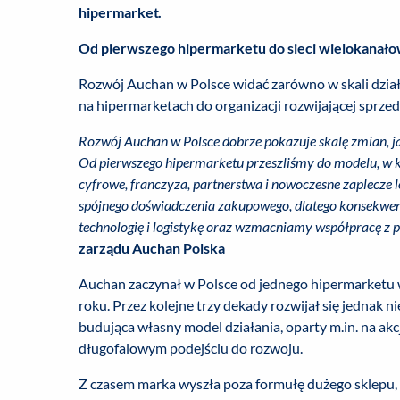
hipermarket.
Od pierwszego hipermarketu do sieci wielokanało
Rozwój Auchan w Polsce widać zarówno w skali działal
na hipermarketach do organizacji rozwijającej sprze
Rozwój Auchan w Polsce dobrze pokazuje skalę zmian, ja
Od pierwszego hipermarketu przeszliśmy do modelu, w kt
cyfrowe, franczyza, partnerstwa i nowoczesne zaplecze lo
spójnego doświadczenia zakupowego, dlatego konsekwe
technologię i logistykę oraz wzmacniamy współpracę z
zarządu Auchan Polska
Auchan zaczynał w Polsce od jednego hipermarketu 
roku. Przez kolejne trzy dekady rozwijał się jednak ni
budująca własny model działania, oparty m.in. na a
długofalowym podejściu do rozwoju.
Z czasem marka wyszła poza formułę dużego sklepu, r