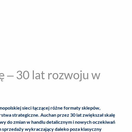
encja informacyjna
RYWKA
SPOŁECZNE
STYL ŻYCIA
TE
ę – 30 lat rozwoju w
opolskiej sieci łączącej różne formaty sklepów,
rstwa strategiczne. Auchan przez 30 lat zwiększał skalę
sowy do zmian w handlu detalicznym i nowych oczekiwań
m sprzedaży wykraczający daleko poza klasyczny