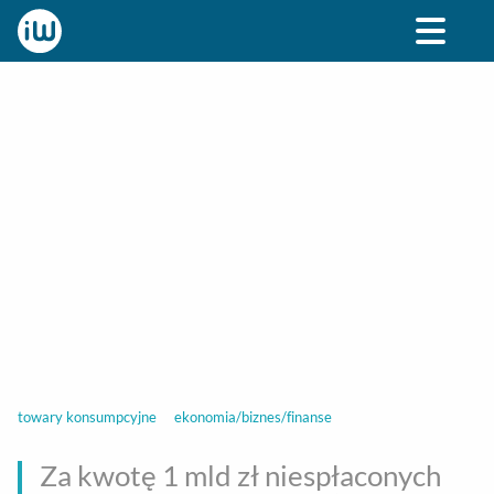
BIZNES
ROZRYWKA
SPOŁECZNE
STYL ŻY
towary konsumpcyjne
ekonomia/biznes/finanse
Za kwotę 1 mld zł niespłaconych