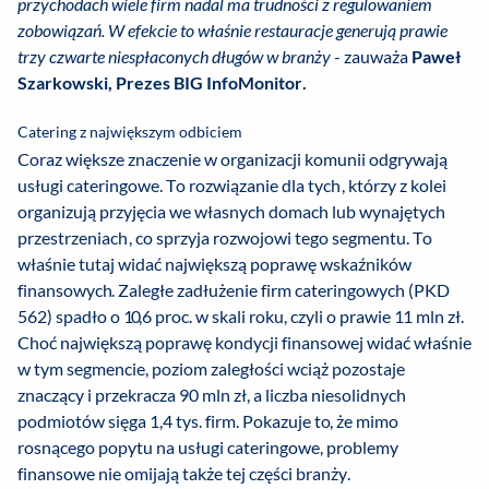
przychodach wiele firm nadal ma trudności z regulowaniem
zobowiązań. W efekcie to właśnie restauracje generują prawie
trzy czwarte niespłaconych długów w branży
- zauważa
Paweł
Szarkowski, Prezes BIG InfoMonitor.
Catering z największym odbiciem
Coraz większe znaczenie w organizacji komunii odgrywają
usługi cateringowe. To rozwiązanie dla tych, którzy z kolei
organizują przyjęcia we własnych domach lub wynajętych
przestrzeniach, co sprzyja rozwojowi tego segmentu. To
właśnie tutaj widać największą poprawę wskaźników
finansowych. Zaległe zadłużenie firm cateringowych (PKD
562) spadło o 10,6 proc. w skali roku, czyli o prawie 11 mln zł.
Choć największą poprawę kondycji finansowej widać właśnie
w tym segmencie, poziom zaległości wciąż pozostaje
znaczący i przekracza 90 mln zł, a liczba niesolidnych
podmiotów sięga 1,4 tys. firm. Pokazuje to, że mimo
rosnącego popytu na usługi cateringowe, problemy
finansowe nie omijają także tej części branży.