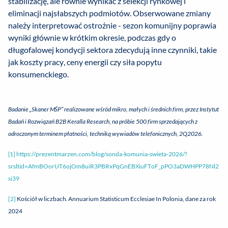
stabilizację, ale równie wynikać z selekcji rynkowej i
eliminacji najsłabszych podmiotów. Obserwowane zmiany
należy interpretować ostrożnie - sezon komunijny poprawia
wyniki głównie w krótkim okresie, podczas gdy o
długofalowej kondycji sektora zdecydują inne czynniki, takie
jak koszty pracy, ceny energii czy siła popytu
konsumenckiego.
Badanie „Skaner MŚP” realizowane wśród mikro, małych i średnich firm, przez Instytut
Badań i Rozwiązań B2B Keralla Research, na próbie 500 firm sprzedających z
odroczonym terminem płatności, techniką wywiadów telefonicznych, 2Q2026.
[1]
https://prezentmarzen.com/blog/sonda-komunia-swieta-2026/?
srsltid=AfmBOorUT6ojOm8uiR3PBRxPqGnEBXiuFToF_pPO3aDWHPP78Nl2
si39
[2]
Kościół w liczbach. Annuarium Statisticum Ecclesiae In Polonia, dane za rok
2024