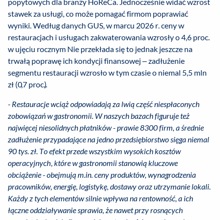
popytowych dla branży HoReCa. Jednocześnie widać wzrost
stawek za usługi, co może pomagać firmom poprawiać
wyniki. Według danych GUS, w marcu 2026 r. ceny w
restauracjach i usługach zakwaterowania wzrosły o 4,6 proc.
w ujęciu rocznym Nie przekłada się to jednak jeszcze na
trwałą poprawę ich kondycji finansowej – zadłużenie
segmentu restauracji wzrosło w tym czasie o niemal 5,5 mln
zł (0,7 proc.).
- Restauracje wciąż odpowiadają za lwią część niespłaconych
zobowiązań w gastronomii. W naszych bazach figuruje też
najwięcej niesolidnych płatników - prawie 8300 firm, a średnie
zadłużenie przypadające na jedno przedsiębiorstwo sięga niemal
90 tys. zł. To efekt przede wszystkim wysokich kosztów
operacyjnych, które w gastronomii stanowią kluczowe
obciążenie - obejmują m.in. ceny produktów, wynagrodzenia
pracowników, energię, logistykę, dostawy oraz utrzymanie lokali.
Każdy z tych elementów silnie wpływa na rentowność, a ich
łączne oddziaływanie sprawia, że nawet przy rosnących