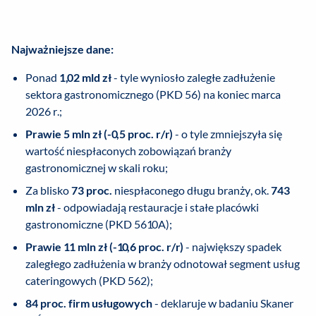
Najważniejsze dane:
Ponad
1,02 mld zł
- tyle wyniosło zaległe zadłużenie
sektora gastronomicznego (PKD 56) na koniec marca
2026 r.;
Prawie 5 mln zł (-0,5 proc. r/r)
- o tyle zmniejszyła się
wartość niespłaconych zobowiązań branży
gastronomicznej w skali roku;
Za blisko
73 proc.
niespłaconego długu branży, ok.
743
mln zł
- odpowiadają restauracje i stałe placówki
gastronomiczne (PKD 5610A);
Prawie 11 mln zł (-10,6 proc. r/r)
- największy spadek
zaległego zadłużenia w branży odnotował segment usług
cateringowych (PKD 562);
84 proc. firm usługowych
- deklaruje w badaniu Skaner