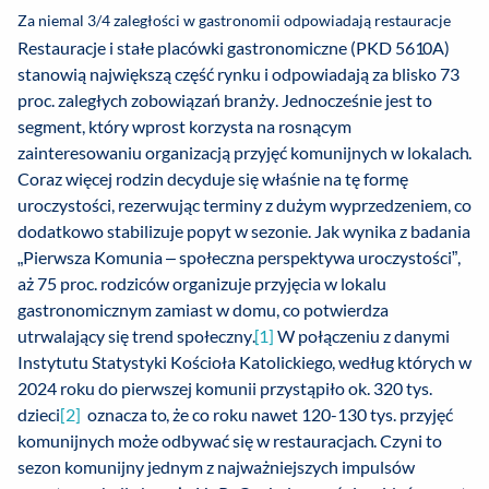
Za niemal 3/4 zaległości w gastronomii odpowiadają restauracje
Restauracje i stałe placówki gastronomiczne (PKD 5610A)
stanowią największą część rynku i odpowiadają za blisko 73
proc. zaległych zobowiązań branży. Jednocześnie jest to
segment, który wprost korzysta na rosnącym
zainteresowaniu organizacją przyjęć komunijnych w lokalach.
Coraz więcej rodzin decyduje się właśnie na tę formę
uroczystości, rezerwując terminy z dużym wyprzedzeniem, co
dodatkowo stabilizuje popyt w sezonie. Jak wynika z badania
„Pierwsza Komunia – społeczna perspektywa uroczystości”,
aż 75 proc. rodziców organizuje przyjęcia w lokalu
gastronomicznym zamiast w domu, co potwierdza
utrwalający się trend społeczny.
[1]
W połączeniu z danymi
Instytutu Statystyki Kościoła Katolickiego, według których w
2024 roku do pierwszej komunii przystąpiło ok. 320 tys.
dzieci
[2]
oznacza to, że co roku nawet 120-130 tys. przyjęć
komunijnych może odbywać się w restauracjach. Czyni to
sezon komunijny jednym z najważniejszych impulsów