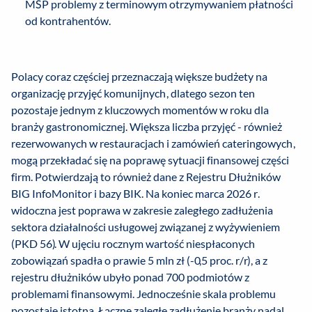
MŚP problemy z terminowym otrzymywaniem płatności
od kontrahentów.
Polacy coraz częściej przeznaczają większe budżety na
organizację przyjęć komunijnych, dlatego sezon ten
pozostaje jednym z kluczowych momentów w roku dla
branży gastronomicznej. Większa liczba przyjęć - również
rezerwowanych w restauracjach i zamówień cateringowych,
mogą przekładać się na poprawę sytuacji finansowej części
firm. Potwierdzają to również dane z Rejestru Dłużników
BIG InfoMonitor i bazy BIK. Na koniec marca 2026 r.
widoczna jest poprawa w zakresie zaległego zadłużenia
sektora działalności usługowej związanej z wyżywieniem
(PKD 56). W ujęciu rocznym wartość niespłaconych
zobowiązań spadła o prawie 5 mln zł (-0,5 proc. r/r), a z
rejestru dłużników ubyło ponad 700 podmiotów z
problemami finansowymi. Jednocześnie skala problemu
pozostaje istotna. Łączne zaległe zadłużenie branży nadal