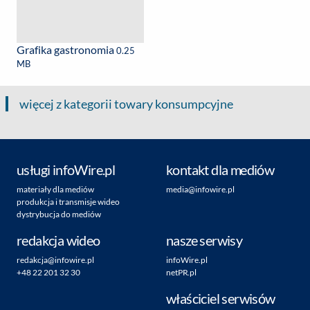
Grafika gastronomia
0.25
MB
więcej z kategorii towary konsumpcyjne
usługi infoWire.pl
kontakt dla mediów
materiały dla mediów
media@infowire.pl
produkcja i transmisje wideo
dystrybucja do mediów
redakcja wideo
nasze serwisy
redakcja@infowire.pl
infoWire.pl
+48 22 201 32 30
netPR.pl
właściciel serwisów