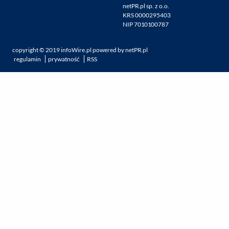
netPR.pl sp. z o.o.
KRS 0000295403
NIP 7010100787
copyright ©
2019
infoWire.pl
powered by
netPR.pl
regulamin
prywatność
RSS