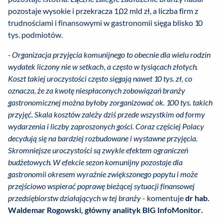
pozostaje wysokie i przekracza 1,02 mld zł, a liczba firm z
trudnościami i finansowymi w gastronomii sięga blisko 10
tys. podmiotów.
- Organizacja przyjęcia komunijnego to obecnie dla wielu rodzin
wydatek liczony nie w setkach, a często w tysiącach złotych.
Koszt takiej uroczystości często sięgają nawet 10 tys. zł, co
oznacza, że za kwotę niespłaconych zobowiązań branży
gastronomicznej można byłoby zorganizować ok. 100 tys. takich
przyjęć. Skala kosztów zależy dziś przede wszystkim od formy
wydarzenia i liczby zaproszonych gości. Coraz częściej Polacy
decydują się na bardziej rozbudowane i wystawne przyjęcia.
Skromniejsze uroczystości są zwykle efektem ograniczeń
budżetowych. W efekcie sezon komunijny pozostaje dla
gastronomii okresem wyraźnie zwiększonego popytu i może
przejściowo wspierać poprawę bieżącej sytuacji finansowej
przedsiębiorstw działających w tej branży
- komentuje
dr hab.
Waldemar Rogowski, główny analityk BIG InfoMonitor.