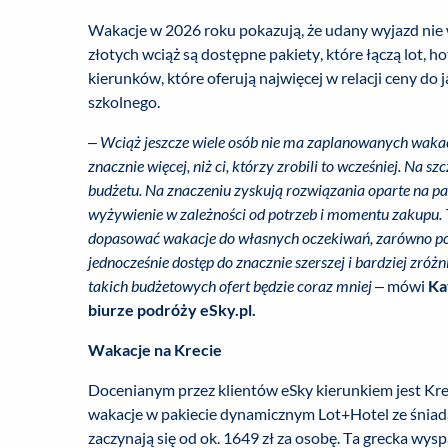
Wakacje w 2026 roku pokazują, że udany wyjazd nie
złotych wciąż są dostępne pakiety, które łączą lot, 
kierunków, które oferują najwięcej w relacji ceny do
szkolnego.
–
Wciąż jeszcze wiele osób nie ma zaplanowanych waka
znacznie więcej, niż ci, którzy zrobili to wcześniej. Na sz
budżetu. Na znaczeniu zyskują rozwiązania oparte na pak
wyżywienie w zależności od potrzeb i momentu zakupu. T
dopasować wakacje do własnych oczekiwań, zarówno pod 
jednocześnie dostęp do znacznie szerszej i bardziej zróżn
takich budżetowych ofert będzie coraz mniej
– mówi
Ka
biurze podróży eSky.pl.
Wakacje na Krecie
Docenianym przez klientów eSky kierunkiem jest Kret
wakacje w pakiecie dynamicznym Lot+Hotel ze śniad
zaczynają się od ok. 1649 zł za osobę. Ta grecka wy