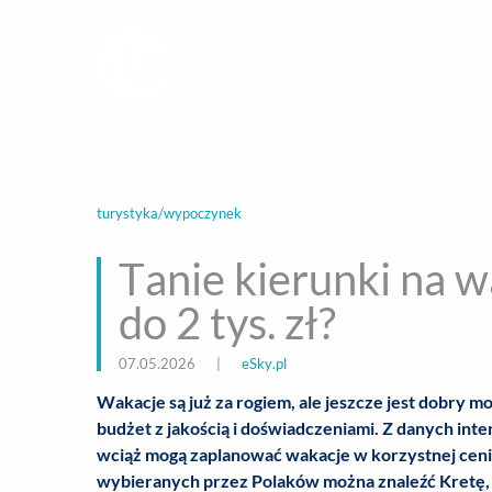
infoWire.pl
multimedialna ag
BIZNES
ROZ
turystyka/wypoczynek
Tanie kierunki na w
do 2 tys. zł?
07.05.2026
|
eSky.pl
Wakacje są już za rogiem, ale jeszcze jest dobry 
budżet z jakością i doświadczeniami. Z danych int
wciąż mogą zaplanować wakacje w korzystnej ceni
wybieranych przez Polaków można znaleźć Kretę, 