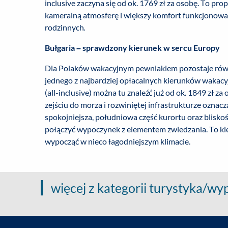
inclusive zaczyna się od ok. 1769 zł za osobę. To pro
kameralną atmosferę i większy komfort funkcjonowa
rodzinnych.
Bułgaria – sprawdzony kierunek w sercu Europy
Dla Polaków wakacyjnym pewniakiem pozostaje równi
jednego z najbardziej opłacalnych kierunków wakac
(all-inclusive) można tu znaleźć już od ok. 1849 zł z
zejściu do morza i rozwiniętej infrastrukturze ozn
spokojniejsza, południowa część kurortu oraz blisk
połączyć wypoczynek z elementem zwiedzania. To kier
wypocząć w nieco łagodniejszym klimacie.
więcej z kategorii turystyka/w