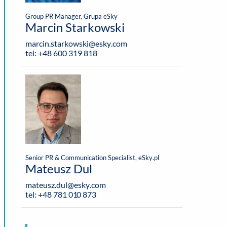
Group PR Manager, Grupa eSky
Marcin Starkowski
marcin.starkowski@esky.com
tel: +48 600 319 818
Senior PR & Communication Specialist, eSky.pl
Mateusz Dul
mateusz.dul@esky.com
tel: +48 781 010 873