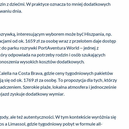
odzin z dziećmi. W praktyce oznacza to mniej dodatkowych
waniu dnia.
rozrywką, interesującym wyborem może być Hiszpania, np.
cjami od ok. 1659 zł za osobę wraz z przelotem daje dostęp
eż do parku rozrywki PortAventura World – jednej z
który odpowiada na potrzeby rodzin i osób szukających
ponoszenia wysokich kosztów dodatkowych.
alella na Costa Brava, gdzie ceny tygodniowych pakietów
ię od ok. 1769 zł za osobę. To propozycja dla tych, którzy
adczeniem. Szerokie plaże, lokalna atmosfera i jednocześnie
wyjazd zyskuje dodatkowy wymiar.
gody, ale też autentyczności. W tym kontekście wyróżnia się
os a Limassol, gdzie tygodniowy pobyt w formule all-