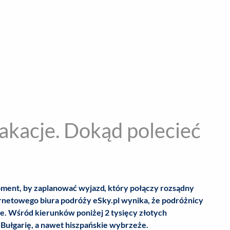
encja informacyjna
RYWKA
SPOŁECZNE
STYL ŻYCIA
TE
akacje. Dokąd polecieć
moment, by zaplanować wyjazd, który połączy rozsądny
ernetowego biura podróży eSky.pl wynika, że podróżnicy
e. Wśród kierunków poniżej 2 tysięcy złotych
Bułgarię, a nawet hiszpańskie wybrzeże.