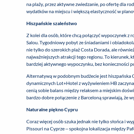
na plaży, przez aktywne zwiedzanie, po ofertę dla r
wydatków na miejscu i większą elastyczność w plano
Hiszpańskie szaleństwo
Z kolei dla osób, które chcą połączyć wypoczynek z 
Salou. Tygodniowy pobyt ze śniadaniami i obiadokola
nie tylko do szerokich plaż Costa Dorada, ale równi
najważniejszych atrakcji tego regionu. To kierunek, 
bardziej aktywnego wypoczynku, bez konieczności 
Alternatywą w podobnym budżecie jest hiszpańska C
dynamicznych Lot+Hotel z wyżywieniem HB zaczynają s
cenią sobie balans między relaksem a miejskim doświ
bardzo dobre połączenie z Barceloną sprawiają, że 
Naturalne piękno Cypru
Coraz więcej osób szuka jednak nie tylko słońca i wy
Pissouri na Cyprze – spokojna lokalizacja między Paf