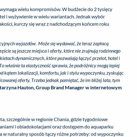
 wymaga wielu kompromisów. W budżecie do 2 tysięcy
hotel i wyżywienie w wielu wariantach. Jednak wybór
 jakości, kurczy się wraz z nadchodzącym końcem roku
cyjnych wyjazdów. Może się wydawać, że teraz zapłacą
częście są jeszcze miejsca i oferty, które nie zrujnują rodzinnego
ietach dynamicznych, które pozwalają łączyć przelot, hotel i
o właśnie ta elastyczność sprawia, że podróżnicy mogą lepiej
kątem lokalizacji, komfortu, jak i stylu wypoczynku, zyskując
icowanej oferty. Trzeba jednak pamiętać, że im bliżej lata, tym
tarzyna Hauton, Group Brand Manager w internetowym
a, szczególnie w regionie Chania, gdzie tygodniowe
aniami i obiadokolacjami oraz dostępem do aquaparku
spa w naturalny sposób łączy różne potrzeby: od wypoczynku