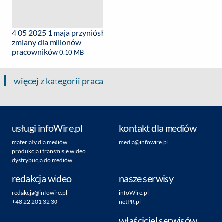
4 05 2025 1 maja przyniósł
zmiany dla milionów
pracowników
0.10 MB
więcej z kategorii praca
usługi infoWire.pl
kontakt dla mediów
materiały dla mediów
media@infowire.pl
produkcja i transmisje wideo
dystrybucja do mediów
redakcja wideo
nasze serwisy
redakcja@infowire.pl
infoWire.pl
+48 22 201 32 30
netPR.pl
właściciel serwisów