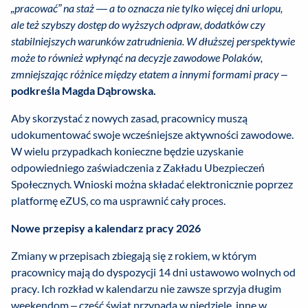
„pracować” na staż — a to oznacza nie tylko więcej dni urlopu,
ale też szybszy dostęp do wyższych odpraw, dodatków czy
stabilniejszych warunków zatrudnienia. W dłuższej perspektywie
może to również wpłynąć na decyzje zawodowe Polaków,
zmniejszając różnice między etatem a innymi formami pracy
–
podkreśla Magda Dąbrowska.
Aby skorzystać z nowych zasad, pracownicy muszą
udokumentować swoje wcześniejsze aktywności zawodowe.
W wielu przypadkach konieczne będzie uzyskanie
odpowiedniego zaświadczenia z Zakładu Ubezpieczeń
Społecznych. Wnioski można składać elektronicznie poprzez
platformę eZUS, co ma usprawnić cały proces.
Nowe przepisy a kalendarz pracy 2026
Zmiany w przepisach zbiegają się z rokiem, w którym
pracownicy mają do dyspozycji 14 dni ustawowo wolnych od
pracy. Ich rozkład w kalendarzu nie zawsze sprzyja długim
weekendom – część świąt przypada w niedziele, inne w