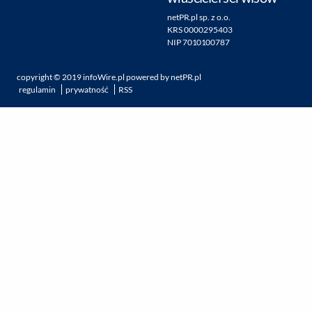
netPR.pl sp. z o.o.
KRS 0000295403
NIP 7010100787
copyright ©
2019
infoWire.pl
powered by
netPR.pl
regulamin
prywatność
RSS