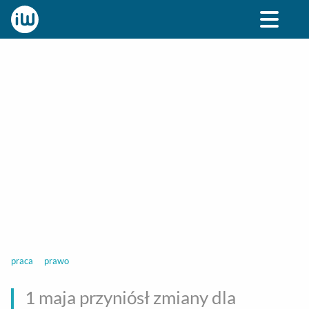
BIZNES
ROZRYWKA
SPOŁECZNE
STYL ŻY
praca
prawo
1 maja przyniósł zmiany dla