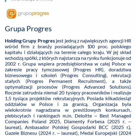
Grupa Progres
Holding Grupy Progres
jest jedną z największych agencji HR
wśród firm z branży posiadających 100 proc. polskiego
kapitału i działających na terenie całego kraju. W jej skład
wchodzą spółki, z których najstarsza na rynku funkcjonuje od
2002 r. Grupa wspiera przedsiębiorstwa w całej Polsce w
zakresie pracy tymczasowej (Progres HR), doradztwa
biznesowego i szkoleń (Progres Consulting), rekrutacji
stałych (Progres Permanent Recruitment), a także
optymalizacji procesów (Progres Advanced Solutions).
Rocznie zatrudnia niemal 20 tysięcy pracowników i realizuje
1,5 tysiąca projektów rekrutacyjnych. Posiada kilkadziesiąt
oddziałów w Polsce i za granicą. Organizacja była
wielokrotnie nagradzana w prestiżowych konkursach,
plebiscytach i rankingach m.in. Deloitte – Best Managed
Companies Poland 2025, Diamenty Forbesa (2025 r. –
laureat), Ambasador Polskiej Gospodarki BCC (2025 r.),
Gazele Biznesu (2024 r. – laureat), Medal Europejski (2024