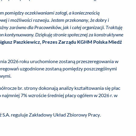
 pomiędzy oczekiwaniami załogi, a koniecznością
ej i możliwości rozwoju. Jestem przekonany, że dobry i
żny zarówno dla Pracowników, jak i całej organizacji. Traktuję
ie on kontynuowany. Dziękuję stronie społecznej za konstruktywne
igiusz Paszkiewicz, Prezes Zarządu KGHM Polska Miedź
etnia 2026 roku uruchomione zostaną przeszeregowania w
szeregowań uzgodnione zostaną pomiędzy poszczególnymi
wymi.
ółrocze br. strony dokonają analizy kształtowania się płac
o najmniej 7% wzroście średniej płacy ogółem w 2026 r. w
S.A. reguluje Zakładowy Układ Zbiorowy Pracy.