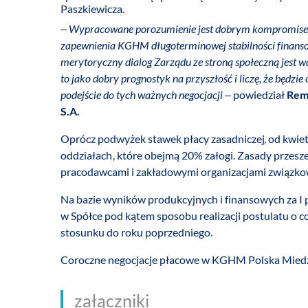
Paszkiewicza.
– Wypracowane porozumienie jest dobrym kompromisem
zapewnienia KGHM długoterminowej stabilności finansow
merytoryczny dialog Zarządu ze stroną społeczną jest wa
to jako dobry prognostyk na przyszłość i liczę, że będz
podejście do tych ważnych negocjacji
– powiedział
Rem
S.A.
Oprócz podwyżek stawek płacy zasadniczej, od kwi
oddziałach, które obejmą 20% załogi. Zasady prze
pracodawcami i zakładowymi organizacjami związko
Na bazie wyników produkcyjnych i finansowych za I p
w Spółce pod kątem sposobu realizacji postulatu o c
stosunku do roku poprzedniego.
Coroczne negocjacje płacowe w KGHM Polska Miedź 
załączniki