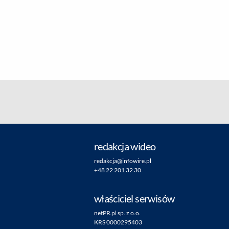
redakcja wideo
redakcja@infowire.pl
+48 22 201 32 30
właściciel serwisów
netPR.pl sp. z o.o.
KRS 0000295403