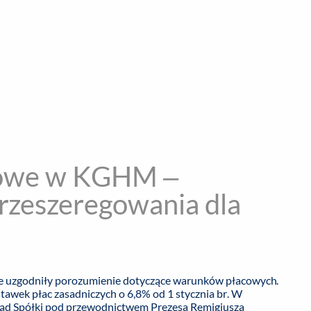
encja informacyjna
RYWKA
SPOŁECZNE
STYL ŻYCIA
TE
cowe w KGHM –
przeszeregowania dla
e uzgodniły porozumienie dotyczące warunków płacowych.
wek płac zasadniczych o 6,8% od 1 stycznia br. W
rząd Spółki pod przewodnictwem Prezesa Remigiusza