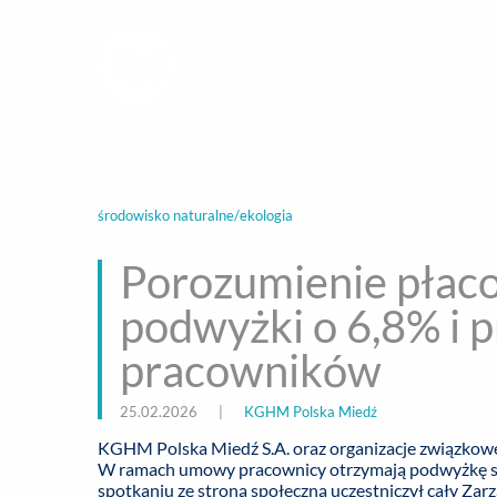
infoWire.pl
multimedialna ag
BIZNES
ROZ
środowisko naturalne/ekologia
Porozumienie pła
podwyżki o 6,8% i 
pracowników
25.02.2026
|
KGHM Polska Miedź
KGHM Polska Miedź S.A. oraz organizacje związkow
W ramach umowy pracownicy otrzymają podwyżkę sta
spotkaniu ze stroną społeczną uczestniczył cały Za