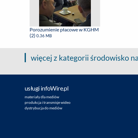
Porozumienie płacowe w KGHM
(2)
0.36 MB
więcej z kategorii środowisko n
usługi infoWire.pl
materiały dla mediów
produkcja i transmisje wideo
dystrybucja do mediów