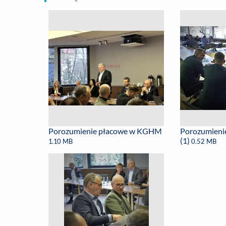
Porozumienie płacowe w KGHM
Porozumien
(1)
1.10 MB
0.52 MB