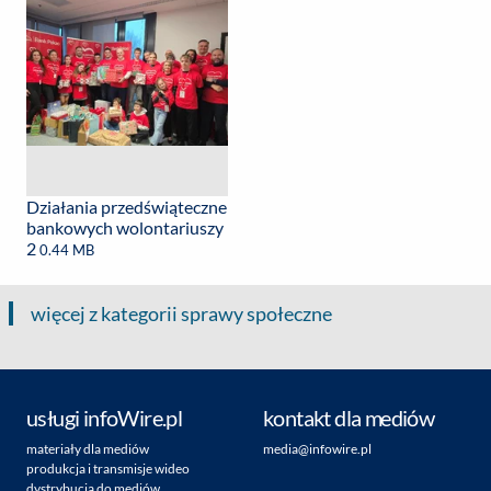
Działania przedświąteczne
bankowych wolontariuszy
2
0.44 MB
więcej z kategorii sprawy społeczne
usługi infoWire.pl
kontakt dla mediów
materiały dla mediów
media@infowire.pl
produkcja i transmisje wideo
dystrybucja do mediów