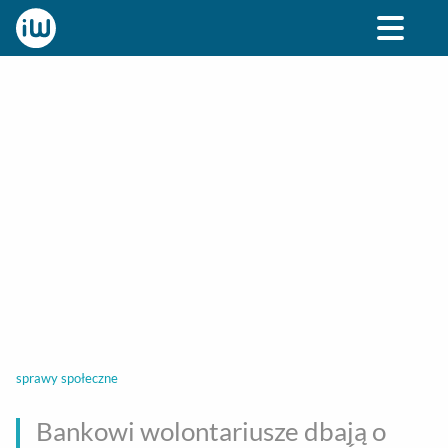
BIZNES
ROZRYWKA
SPOŁECZNE
STYL ŻY
sprawy społeczne
Bankowi wolontariusze dbają o