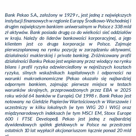
Bank Pekao S.A., założony w 1929 r., jest jedną z największych
instytucji finansowych w regionie Europy Środkowo-Wschodniej i
drugim największym bankiem uniwersalnym w Polsce z 338 mld
zł aktywów. Bank posiada drugą co do wielkości sieć oddziałów
w kraju. Należy do liderów bankowości korporacyjnej, a jego
klientem jest co druga korporacja w Polsce. Zajmuje
pierwszoplanową na rynku pozycję w zarządzaniu aktywami,
działalności maklerskiej i private banking. Zróżnicowany profil
działalności Banku Pekao jest wspierany przez wiodący na rynku
bilans i profil ryzyka odzwierciedlony w najniższych kosztach
ryzyka, silnych wskaźnikach kapitałowych i odporności na
warunki makroekonomiczne (Pekao okazało się najbardziej
odpornym bankiem, zajmując pierwsze miejsce w testach
warunków skrajnych, przeprowadzonych przez EBA w 2025
roku wśród 64 banków w Europie). Od 1998 r. Bank Pekao jest
notowany na Giełdzie Papierów Wartościowych w Warszawie i
uczestniczy w kilku lokalnych (w tym WIG 20 i WIG) oraz
międzynarodowych indeksach (w tym MSCI EM, Stoxx Europe
600 i FTSE Developed). Pekao jest jedną z najbardziej
dywidendowych spółek giełdowych w Polsce na przestrzeni
ostatnich 10 lat wypłacił akcjonariuszom łącznie ponad 20 mld
zł.