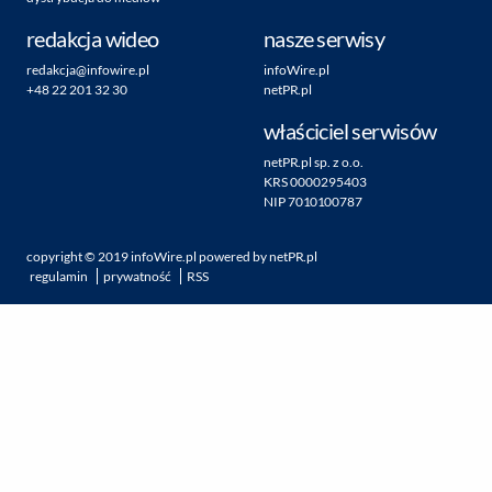
redakcja wideo
nasze serwisy
redakcja@infowire.pl
infoWire.pl
+48 22 201 32 30
netPR.pl
właściciel serwisów
netPR.pl sp. z o.o.
KRS 0000295403
NIP 7010100787
copyright ©
2019
infoWire.pl
powered by
netPR.pl
regulamin
prywatność
RSS