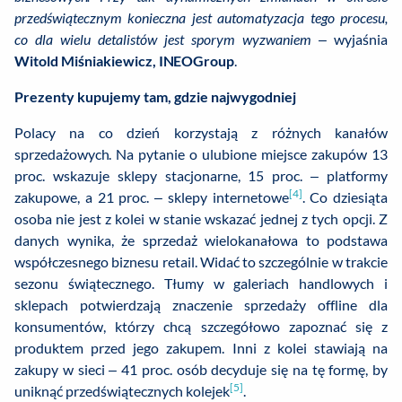
przedświątecznym konieczna jest automatyzacja tego procesu,
co dla wielu detalistów jest sporym wyzwaniem
– wyjaśnia
Witold Miśniakiewicz, INEOGroup
.
Prezenty kupujemy tam, gdzie najwygodniej
Polacy na co dzień korzystają z różnych kanałów
sprzedażowych. Na pytanie o ulubione miejsce zakupów 13
proc. wskazuje sklepy stacjonarne, 15 proc. – platformy
[4]
zakupowe, a 21 proc. – sklepy internetowe
. Co dziesiąta
osoba nie jest z kolei w stanie wskazać jednej z tych opcji. Z
danych wynika, że sprzedaż wielokanałowa to podstawa
współczesnego biznesu retail. Widać to szczególnie w trakcie
sezonu świątecznego. Tłumy w galeriach handlowych i
sklepach potwierdzają znaczenie sprzedaży offline dla
konsumentów, którzy chcą szczegółowo zapoznać się z
produktem przed jego zakupem. Inni z kolei stawiają na
zakupy w sieci – 41 proc. osób decyduje się na tę formę, by
[5]
uniknąć przedświątecznych kolejek
.