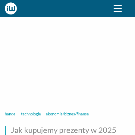
BIZNES
ROZRYWKA
SPOŁECZNE
STYL ŻY
handel
technologie
ekonomia/biznes/finanse
Jak kupujemy prezenty w 2025