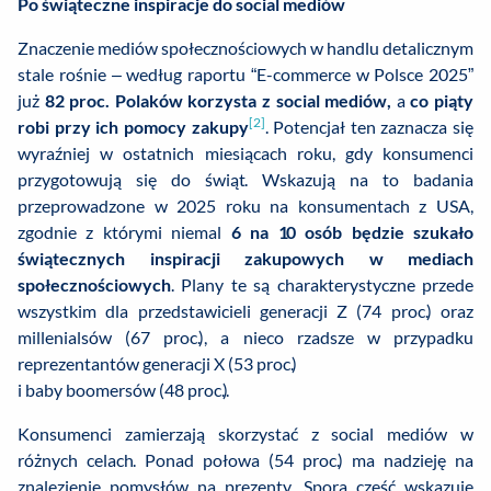
Po świąteczne inspiracje do social mediów
Znaczenie mediów społecznościowych w handlu detalicznym
stale rośnie – według raportu “E-commerce w Polsce 2025”
już
82 proc. Polaków korzysta z social mediów,
a
co piąty
[2]
robi przy ich pomocy zakupy
. Potencjał ten zaznacza się
wyraźniej w ostatnich miesiącach roku, gdy konsumenci
przygotowują się do świąt. Wskazują na to badania
przeprowadzone w 2025 roku na konsumentach z USA,
zgodnie z którymi niemal
6 na 10 osób będzie szukało
świątecznych inspiracji zakupowych w mediach
społecznościowych
. Plany te są charakterystyczne przede
wszystkim dla przedstawicieli generacji Z (74 proc.) oraz
millenialsów (67 proc.), a nieco rzadsze w przypadku
reprezentantów generacji X (53 proc.)
i baby boomersów (48 proc.).
Konsumenci zamierzają skorzystać z social mediów w
różnych celach. Ponad połowa (54 proc.) ma nadzieję na
znalezienie pomysłów na prezenty. Spora część wskazuje