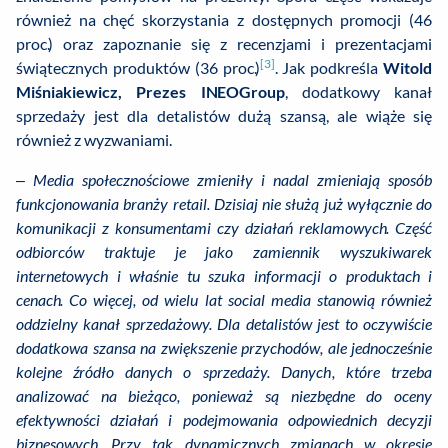
również na chęć skorzystania z dostępnych promocji (46
proc.) oraz zapoznanie się z recenzjami i prezentacjami
[3]
świątecznych produktów (36 proc.)
. Jak podkreśla
Witold
Miśniakiewicz, Prezes INEOGroup
, dodatkowy kanał
sprzedaży jest dla detalistów dużą szansą, ale wiąże się
również z wyzwaniami.
–
Media społecznościowe zmieniły i nadal zmieniają sposób
funkcjonowania branży retail. Dzisiaj nie służą już wyłącznie do
komunikacji z konsumentami czy działań reklamowych. Część
odbiorców traktuje je jako zamiennik wyszukiwarek
internetowych i właśnie tu szuka informacji o produktach i
cenach. Co więcej, od wielu lat social media stanowią również
oddzielny kanał sprzedażowy. Dla detalistów jest to oczywiście
dodatkowa szansa na zwiększenie przychodów, ale jednocześnie
kolejne źródło danych o sprzedaży. Danych, które trzeba
analizować na bieżąco, ponieważ są niezbędne do oceny
efektywności działań i podejmowania odpowiednich decyzji
biznesowych. Przy tak dynamicznych zmianach w okresie