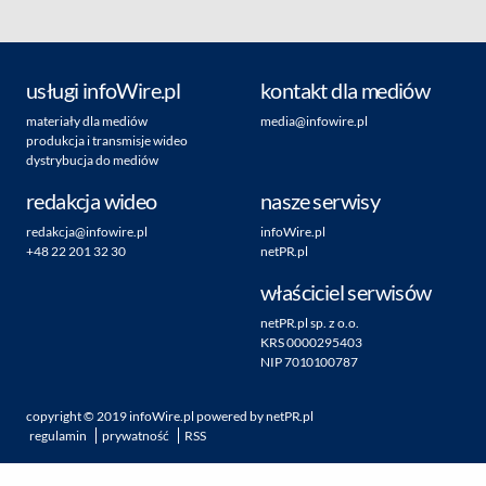
usługi infoWire.pl
kontakt dla mediów
materiały dla mediów
media@infowire.pl
produkcja i transmisje wideo
dystrybucja do mediów
redakcja wideo
nasze serwisy
redakcja@infowire.pl
infoWire.pl
+48 22 201 32 30
netPR.pl
właściciel serwisów
netPR.pl sp. z o.o.
KRS 0000295403
NIP 7010100787
copyright ©
2019
infoWire.pl
powered by
netPR.pl
regulamin
prywatność
RSS