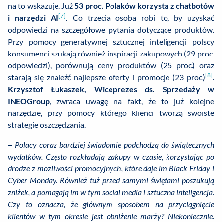
na to wskazuje. Już
53 proc. Polaków korzysta z chatbotów
[7]
i narzędzi AI
. Co trzecia osoba robi to, by uzyskać
odpowiedzi na szczegółowe pytania dotyczące produktów.
Przy pomocy generatywnej sztucznej inteligencji polscy
konsumenci szukają również inspiracji zakupowych (29 proc.
odpowiedzi), porównują ceny produktów (25 proc.) oraz
[8]
starają się znaleźć najlepsze oferty i promocje (23 proc.)
.
Krzysztof Łukaszek, Wiceprezes ds. Sprzedaży w
INEOGroup
, zwraca uwagę na fakt, że to już kolejne
narzędzie, przy pomocy którego klienci tworzą swoiste
strategie oszczędzania.
–
Polacy coraz bardziej świadomie podchodzą do świątecznych
wydatków. Często rozkładają zakupy w czasie, korzystając po
drodze z możliwości promocyjnych, które daje im Black Friday i
Cyber Monday. Również tuż przed samymi świętami poszukują
zniżek, a pomagają im w tym social media i sztuczna inteligencja.
Czy to oznacza, że głównym sposobem na przyciągnięcie
klientów w tym okresie jest obniżenie marży? Niekoniecznie.