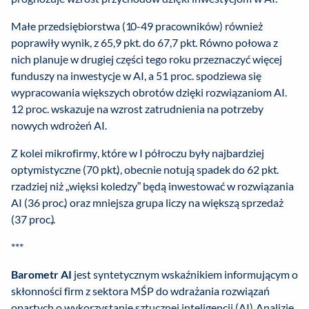
Małe przedsiębiorstwa (10-49 pracowników) również
poprawiły wynik, z 65,9 pkt. do 67,7 pkt. Równo połowa z
nich planuje w drugiej części tego roku przeznaczyć więcej
funduszy na inwestycje w AI, a 51 proc. spodziewa się
wypracowania większych obrotów dzięki rozwiązaniom AI.
12 proc. wskazuje na wzrost zatrudnienia na potrzeby
nowych wdrożeń AI.
Z kolei mikrofirmy, które w I półroczu były najbardziej
optymistyczne (70 pkt.), obecnie notują spadek do 62 pkt.
rzadziej niż „więksi koledzy” będą inwestować w rozwiązania
AI (36 proc.) oraz mniejsza grupa liczy na większą sprzedaż
(37 proc.).
***
Barometr AI
jest syntetycznym wskaźnikiem informującym o
skłonności firm z sektora MŚP do wdrażania rozwiązań
opartych o wykorzystanie sztucznej inteligencji (AI). Analizie