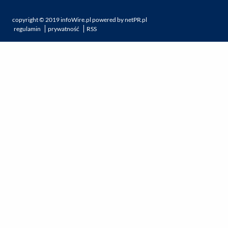
copyright ©
2019
infoWire.pl
powered by
netPR.pl
regulamin
prywatność
RSS