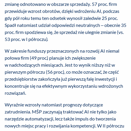
zmianę odnotowano w obszarze sprzedaży. 57 proc. firm
przewiduje wzrost obrotów, dzięki wdrożeniu AI, podczas
gdy pół roku temu ten odsetek wynosił zaledwie 25 proc.
Spadł natomiast udział odpowiedzi neutralnych – obecnie 35
proc. firm spodziewa się, że sprzedaż nie ulegnie zmianie (vs.
53 proc. w I półroczu).
W zakresie funduszy przeznaczonych na rozwój AI niemal
połowa firm (49 proc.) planuje ich zwiększenie
w nadchodzących miesiącach. Jest to wynik niższy niż w
pierwszym półroczu (56 proc.), co może oznaczać, że część
przedsiębiorstw zakończyła już pierwszą falę inwestycji i
koncentruje się na efektywnym wykorzystaniu wdrożonych
rozwiązań.
Wyraźnie wzrosły natomiast prognozy dotyczące
zatrudnienia. MŚP zaczynają traktować AI nie tylko jako
narzędzie automatyzacji, lecz także impuls do tworzenia
nowych miejsc pracy i rozwijania kompetencji. W II półroczu