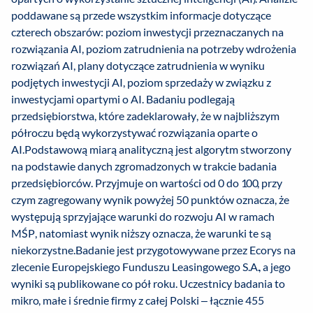
poddawane są przede wszystkim informacje dotyczące
czterech obszarów: poziom inwestycji przeznaczanych na
rozwiązania AI, poziom zatrudnienia na potrzeby wdrożenia
rozwiązań AI, plany dotyczące zatrudnienia w wyniku
podjętych inwestycji AI, poziom sprzedaży w związku z
inwestycjami opartymi o AI. Badaniu podlegają
przedsiębiorstwa, które zadeklarowały, że w najbliższym
półroczu będą wykorzystywać rozwiązania oparte o
AI.Podstawową miarą analityczną jest algorytm stworzony
na podstawie danych zgromadzonych w trakcie badania
przedsiębiorców. Przyjmuje on wartości od 0 do 100, przy
czym zagregowany wynik powyżej 50 punktów oznacza, że
występują sprzyjające warunki do rozwoju AI w ramach
MŚP, natomiast wynik niższy oznacza, że warunki te są
niekorzystne.Badanie jest przygotowywane przez Ecorys na
zlecenie Europejskiego Funduszu Leasingowego S.A., a jego
wyniki są publikowane co pół roku. Uczestnicy badania to
mikro, małe i średnie firmy z całej Polski – łącznie 455