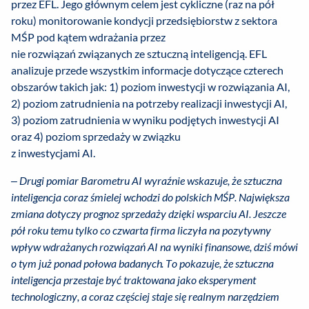
przez EFL. Jego głównym celem jest cykliczne (raz na pół
roku) monitorowanie kondycji przedsiębiorstw z sektora
MŚP pod kątem wdrażania przez
nie rozwiązań związanych ze sztuczną inteligencją. EFL
analizuje przede wszystkim informacje dotyczące czterech
obszarów takich jak: 1) poziom inwestycji w rozwiązania AI,
2) poziom zatrudnienia na potrzeby realizacji inwestycji AI,
3) poziom zatrudnienia w wyniku podjętych inwestycji AI
oraz 4) poziom sprzedaży w związku
z inwestycjami AI.
– Drugi pomiar Barometru AI wyraźnie wskazuje, że sztuczna
inteligencja coraz śmielej wchodzi do polskich MŚP. Największa
zmiana dotyczy prognoz sprzedaży dzięki wsparciu AI. Jeszcze
pół roku temu tylko co czwarta firma liczyła na pozytywny
wpływ wdrażanych rozwiązań AI na wyniki finansowe, dziś mówi
o tym już ponad połowa badanych. To pokazuje, że sztuczna
inteligencja przestaje być traktowana jako eksperyment
technologiczny, a coraz częściej staje się realnym narzędziem