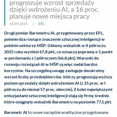
prognozuje wzrost sprzedaży
dzięki wdrożeniu AI, a 16 proc.
planuje nowe miejsca pracy
16.09.2025
|
EFL
Drugi pomiar Barometru AI, przygotowany przez EFL,
potwierdza rosnące znaczenie sztucznej inteligencji w
polskim sektorze MŚP. Główny wskaźnik w II półroczu
2025 roku wyniósł 67,8 pkt., co oznacza poprawę o 1 punkt
w porównaniu z I półroczem (66,8 pkt.). Warunki do
rozwoju rozwiązań AI w MŚP są więc nadal bardzo
korzystne. Na szczególną uwagę zasługuje dwukrotny
wzrost liczby przedsiębiorców, którzy prognozują wyższy
poziom sprzedaży dzięki wdrożeniom AI (z 25 proc. w I
półroczu do niemal 57 proc. obecnie). Z kolei największymi
entuzjastami sztucznej inteligencji stają się firmy średnie,
które osiągnęły wskaźnik Barometru na poziomie 77,1 pkt.
Barometr AI
to nowe narzędzie analityczne przygotowane