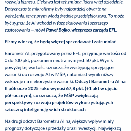
rozwoju biznesu. Ciekawa jest też zmiana lidera w tej dziedzinie.
Dotychczas to mikrofirmy były najbardziej otwarte na
wdrożenia, teraz prym wiodą średnie przedsiębiorstwa. To może
być sygnał, że AI wchodzi w fazę skalowania i szerszego
zastosowania
–
mówi
Paweł Bojko, wiceprezes zarządu EFL.
Firmy wierzą, że będą więcej sprzedawać i zatrudniać
Barometr AI, przygotowany przez EFL, przyjmuje wartości od
0 do 100 pkt., poziomem neutralnym jest 50 pkt. Wynik
powyżej tej wartości oznacza, że występują sprzyjające
warunki do rozwoju AI w MŚP, natomiast wynik niższy
wskazuje na niekorzystne warunki.
Odczyt Barometru AI na
II półrocze 2025 roku wynosi 67,8 pkt. (+1 pkt w ujęciu
półrocznym), co oznacza, że MŚP zwiększają
perspektywy rozwoju projektów wykorzystujących
sztuczną inteligencję w ich strukturach.
Na drugi odczyt Barometru AI największy wpływ miały
prognozy dotyczące sprzedaży oraz inwestycji. Największą