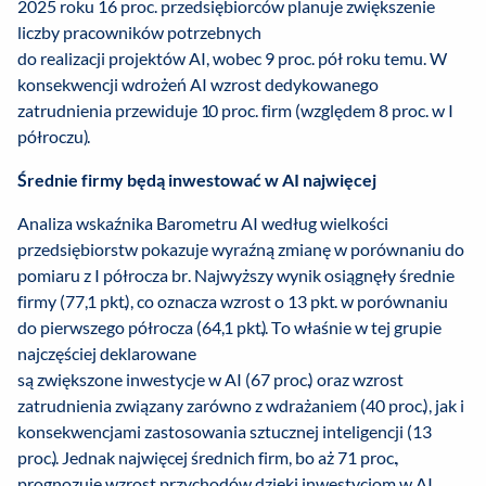
2025 roku 16 proc. przedsiębiorców planuje zwiększenie
liczby pracowników potrzebnych
do realizacji projektów AI, wobec 9 proc. pół roku temu. W
konsekwencji wdrożeń AI wzrost dedykowanego
zatrudnienia przewiduje 10 proc. firm (względem 8 proc. w I
półroczu).
Średnie firmy będą inwestować w AI najwięcej
Analiza wskaźnika Barometru AI według wielkości
przedsiębiorstw pokazuje wyraźną zmianę w porównaniu do
pomiaru z I półrocza br. Najwyższy wynik osiągnęły średnie
firmy (77,1 pkt.), co oznacza wzrost o 13 pkt. w porównaniu
do pierwszego półrocza (64,1 pkt.). To właśnie w tej grupie
najczęściej deklarowane
są zwiększone inwestycje w AI (67 proc.) oraz wzrost
zatrudnienia związany zarówno z wdrażaniem (40 proc.), jak i
konsekwencjami zastosowania sztucznej inteligencji (13
proc.). Jednak najwięcej średnich firm, bo aż 71 proc.,
prognozuje wzrost przychodów dzięki inwestycjom w AI.