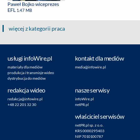
Paweł Bojko wiceprezes
EFL
1.47 MB
więcej z kategorii praca
usługi infoWire.pl
kontakt dla mediów
materiały dla mediów
media@infowire.pl
produkcja i transmisje wideo
dystrybucja do mediów
redakcja wideo
nasze serwisy
redakcja@infowire.pl
infoWire.pl
+48 22 201 32 30
netPR.pl
właściciel serwisów
netPR.pl sp. z o.o.
KRS 0000295403
NIP 7010100787