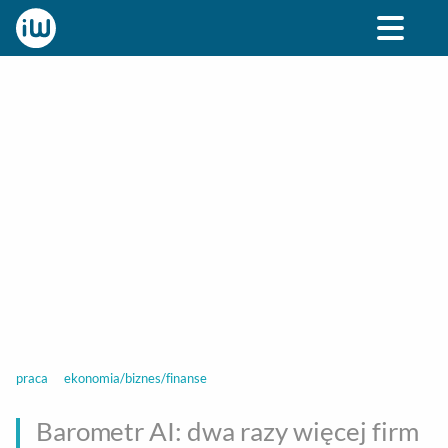
BIZNES
ROZRYWKA
SPOŁECZNE
STYL ŻY
praca
ekonomia/biznes/finanse
Barometr AI: dwa razy więcej firm