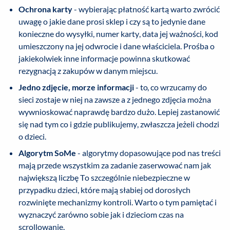
Ochrona karty
- wybierając płatność kartą warto zwrócić
uwagę o jakie dane prosi sklep i czy są to jedynie dane
konieczne do wysyłki, numer karty, data jej ważności, kod
umieszczony na jej odwrocie i dane właściciela. Prośba o
jakiekolwiek inne informacje powinna skutkować
rezygnacją z zakupów w danym miejscu.
Jedno zdjęcie, morze informacji
- to, co wrzucamy do
sieci zostaje w niej na zawsze a z jednego zdjęcia można
wywnioskować naprawdę bardzo dużo. Lepiej zastanowić
się nad tym co i gdzie publikujemy, zwłaszcza jeżeli chodzi
o dzieci.
Algorytm SoMe
- algorytmy dopasowujące pod nas treści
mają przede wszystkim za zadanie zaserwować nam jak
największą liczbę To szczególnie niebezpieczne w
przypadku dzieci, które mają słabiej od dorosłych
rozwinięte mechanizmy kontroli. Warto o tym pamiętać i
wyznaczyć zarówno sobie jak i dzieciom czas na
scrollowanie.