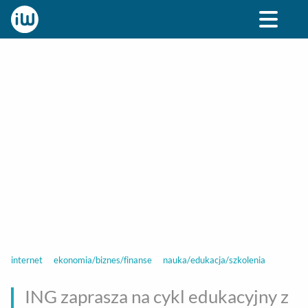
BIZNES
ROZRYWKA
SPOŁECZNE
STYL ŻY
internet
ekonomia/biznes/finanse
nauka/edukacja/szkolenia
ING zaprasza na cykl edukacyjny z