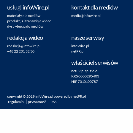
usługi infoWire.pl
kontakt dla mediów
materiały dla mediów
media@infowire.pl
produkcja i transmisje wideo
dystrybucja do mediów
redakcja wideo
nasze serwisy
redakcja@infowire.pl
infoWire.pl
+48 22 201 32 30
netPR.pl
właściciel serwisów
netPR.pl sp. z o.o.
KRS 0000295403
NIP 7010100787
copyright ©
2019
infoWire.pl
powered by
netPR.pl
regulamin
prywatność
RSS