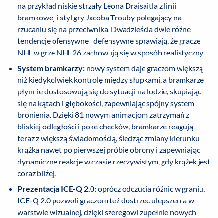
na przykład niskie strzały Leona Draisaitla z linii
bramkowej i styl gry Jacoba Trouby polegający na
rzucaniu się na przeciwnika. Dwadzieścia dwie różne
tendencje ofensywne i defensywne sprawiają, że gracze
NHL w grze NHL 26 zachowują się w sposób realistyczny.
System bramkarzy:
nowy system daje graczom większą
niż kiedykolwiek kontrolę między słupkami, a bramkarze
płynnie dostosowują się do sytuacji na lodzie, skupiając
się na kątach i głębokości, zapewniając spójny system
bronienia. Dzięki 81 nowym animacjom zatrzymań z
bliskiej odległości i poke checków, bramkarze reagują
teraz z większą świadomością, śledząc zmiany kierunku
krążka nawet po pierwszej próbie obrony i zapewniając
dynamiczne reakcje w czasie rzeczywistym, gdy krążek jest
coraz bliżej.
Prezentacja ICE-Q 2.0:
oprócz odczucia różnic w graniu,
ICE-Q 2.0 pozwoli graczom też dostrzec ulepszenia w
warstwie wizualnej, dzięki szeregowi zupełnie nowych