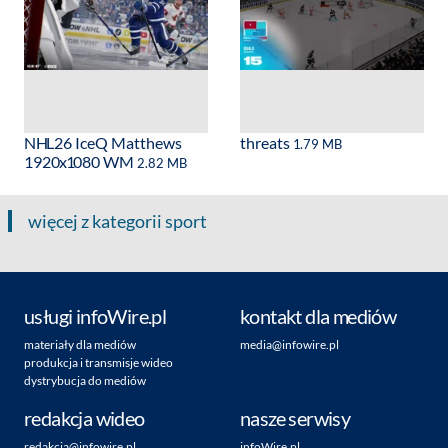
NHL26 IceQ Matthews
threats
1.79 MB
1920x1080 WM
2.82 MB
więcej z kategorii sport
usługi infoWire.pl
kontakt dla mediów
materiały dla mediów
media@infowire.pl
produkcja i transmisje wideo
dystrybucja do mediów
redakcja wideo
nasze serwisy
redakcja@infowire.pl
infoWire.pl