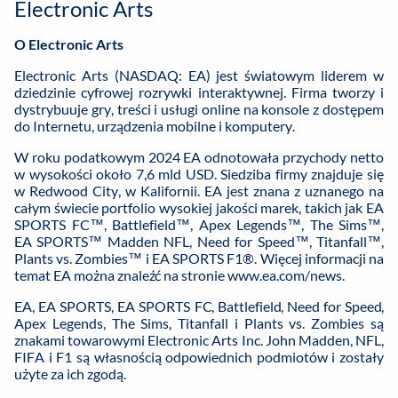
Electronic Arts
O Electronic Arts
Electronic Arts (NASDAQ: EA) jest światowym liderem w
dziedzinie cyfrowej rozrywki interaktywnej. Firma tworzy i
dystrybuuje gry, treści i usługi online na konsole z dostępem
do Internetu, urządzenia mobilne i komputery.
W roku podatkowym 2024 EA odnotowała przychody netto
w wysokości około 7,6 mld USD. Siedziba firmy znajduje się
w Redwood City, w Kalifornii. EA jest znana z uznanego na
całym świecie portfolio wysokiej jakości marek, takich jak EA
SPORTS FC™, Battlefield™, Apex Legends™, The Sims™,
EA SPORTS™ Madden NFL, Need for Speed™, Titanfall™,
Plants vs. Zombies™ i EA SPORTS F1®. Więcej informacji na
temat EA można znaleźć na stronie
www.ea.com/news
.
EA, EA SPORTS, EA SPORTS FC, Battlefield, Need for Speed,
Apex Legends, The Sims, Titanfall i Plants vs. Zombies są
znakami towarowymi Electronic Arts Inc. John Madden, NFL,
FIFA i F1 są własnością odpowiednich podmiotów i zostały
użyte za ich zgodą.