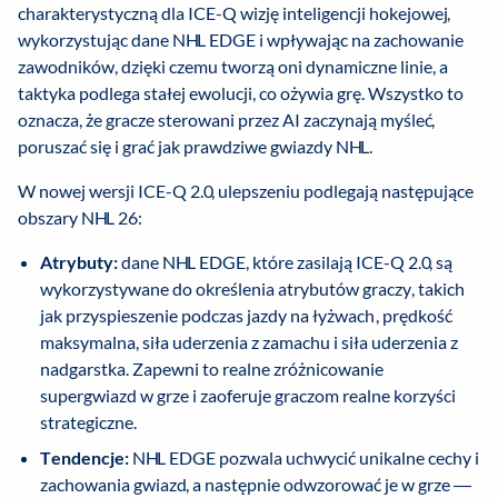
charakterystyczną dla ICE-Q wizję inteligencji hokejowej,
wykorzystując dane NHL EDGE i wpływając na zachowanie
zawodników, dzięki czemu tworzą oni dynamiczne linie, a
taktyka podlega stałej ewolucji, co ożywia grę. Wszystko to
oznacza, że gracze sterowani przez AI zaczynają myśleć,
poruszać się i grać jak prawdziwe gwiazdy NHL.
W nowej wersji ICE-Q 2.0, ulepszeniu podlegają następujące
obszary NHL 26:
Atrybuty:
dane NHL EDGE, które zasilają ICE-Q 2.0, są
wykorzystywane do określenia atrybutów graczy, takich
jak przyspieszenie podczas jazdy na łyżwach, prędkość
maksymalna, siła uderzenia z zamachu i siła uderzenia z
nadgarstka. Zapewni to realne zróżnicowanie
supergwiazd w grze i zaoferuje graczom realne korzyści
strategiczne.
Tendencje:
NHL EDGE pozwala uchwycić unikalne cechy i
zachowania gwiazd, a następnie odwzorować je w grze —