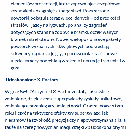
elementów prezentacji, które zapewniają szczegółowe
zestawienia osiągnięć supergwiazd. Rozszerzone
powtórki pokazują teraz więcej danych – od prędkości
strzałów i jazdy na łyżwach, po analizy zagrożeń
dotyczących szans na zdobycie bramki, oczekiwanych
bramek i stref obrony. Nowe, wielopoziomowe pakiety
powtórek wizualnych i dźwiękowych podkreślają
sekwencyjną narrację gry, a porównania starć i nowe
ujęcia kamery pogłębiają wrażenia i narrację transmisji w
grze.
Udoskonalone X-Factors
W grze
NHL 26
czynniki X-Factor zostały całkowicie
zmienione, dzięki czemu supergwiazdy zyskały unikatowe,
zmieniające przebieg gry umiejętności. Gracze mogą w tym
roku liczyć na taktyczne efekty gry supergwiazd, jak
niesamowita szybkość, precyzja czy niepowstrzymana siła, a
także na szereg nowych animacji, dzięki 28 udoskonalonym i