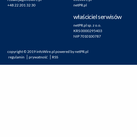
+48 22 201 32 30
netPR.pl
właściciel serwisów
netPR.pl sp. z o.o.
KRS 0000295403
NIP 7010100787
copyright ©
2019
infoWire.pl
powered by
netPR.pl
regulamin
prywatność
RSS