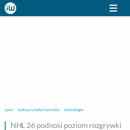
BIZNES
ROZRYWKA
SPOŁECZNE
STYL ŻY
sport
kultura/sztuka/rozrywka
technologie
NHL 26 podnosi poziom rozgrywki