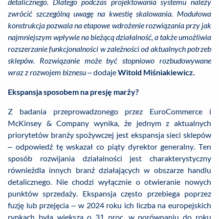
detalicznego. Dlatego podczas projektowania systemu należy
zwrócić szczególną uwagę na kwestię skalowania. Modułowa
konstrukcja pozwala na etapowe wdrożenie rozwiązania przy jak
najmniejszym wpływie na bieżącą działalność, a także umożliwia
rozszerzanie funkcjonalności w zależności od aktualnych potrzeb
sklepów. Rozwiązanie może być stopniowo rozbudowywane
wraz z rozwojem biznesu –
dodaje
Witold Miśniakiewicz.
Ekspansja sposobem na presję marży?
Z badania przeprowadzonego przez EuroCommerce i
McKinsey & Company wynika, że jednym z aktualnych
priorytetów branży spożywczej jest ekspansja sieci sklepów
– odpowiedź tę wskazał co piąty dyrektor generalny. Ten
sposób rozwijania działalności jest charakterystyczny
równieżdla innych branż działających w obszarze handlu
detalicznego. Nie chodzi wyłącznie o otwieranie nowych
punktów sprzedaży. Ekspansja często przebiega poprzez
fuzję lub przejęcia – w 2024 roku ich liczba na europejskich
rynkach była większa o 31 proc. w porównaniu do roku