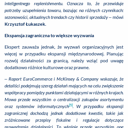
inteligentnego replenishmentu. Oznacza to, że przewiduje
potrzeby uzupełnienia towaru, bazując na różnych czynnikach:
sezonowości, aktualnych trendach czy historii sprzedaży
– mówi
Krzysztof Łukaszek.
Ekspansja zagraniczna to większe wyzwania
Ekspert zauważa jednak, że wyzwań organizacyjnych jest
więcej w przypadku ekspansji międzynarodowej. Planując
rozwój działalności za granicą, należy wziąć pod uwagę
dodatkowo różnice kulturowe oraz prawne.
–
Raport EuroCommerce i McKinsey & Company wskazuje, że
detaliści podejmują szereg działań mających na celu zwiększenie
współpracy pomiędzy punktami działającymi w różnych krajach.
Mowa przede wszystkim o centralizacji zakupów asortymentu
[5]
oraz systemów informatycznych
. W przypadku ekspansji
zagranicznej dochodzą jednak dodatkowe kwestie, takie jak
zróżnicowane przepisy fiskalne i regulacje dotyczące
prowadzenia działalności. To właśnie przede wszystkim one