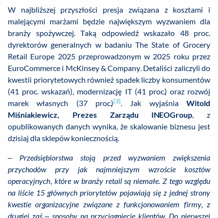
W najbliższej przyszłości presja związana z kosztami i
malejącymi marżami będzie największym wyzwaniem dla
branży spożywczej. Taką odpowiedź wskazało 48 proc.
dyrektorów generalnych w badaniu The State of Grocery
Retail Europe 2025 przeprowadzonym w 2025 roku przez
EuroCommerce i McKinsey & Company. Detaliści zaliczyli do
kwestii priorytetowych również spadek liczby konsumentów
(41 proc. wskazań), modernizację IT (41 proc.) oraz rozwój
[3]
marek własnych (37 proc.)
. Jak wyjaśnia
Witold
Miśniakiewicz, Prezes Zarządu INEOGroup
, z
opublikowanych danych wynika, że skalowanie biznesu jest
dzisiaj dla sklepów koniecznością.
–
Przedsiębiorstwa stoją przed wyzwaniem zwiększenia
przychodów przy jak najmniejszym wzroście kosztów
operacyjnych, które w branży retail są niemałe. Z tego względu
na liście 15 głównych priorytetów pojawiają się z jednej strony
kwestie organizacyjne związane z funkcjonowaniem firmy, z
drugiej zaś – sposoby na przyciągnięcie klientów. Do pierwszej