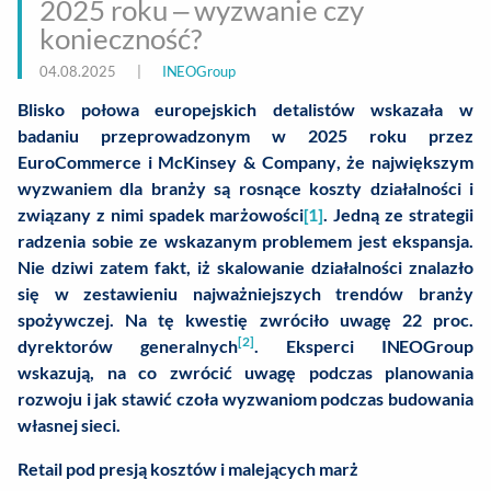
2025 roku – wyzwanie czy
konieczność?
04.08.2025
|
INEOGroup
Blisko połowa europejskich detalistów wskazała w
badaniu przeprowadzonym w 2025 roku przez
EuroCommerce i McKinsey & Company, że największym
wyzwaniem dla branży są rosnące koszty działalności i
związany z nimi spadek marżowości
[1]
. Jedną ze strategii
radzenia sobie ze wskazanym problemem jest ekspansja.
Nie dziwi zatem fakt, iż skalowanie działalności znalazło
się w zestawieniu najważniejszych trendów branży
spożywczej. Na tę kwestię zwróciło uwagę 22 proc.
[2]
dyrektorów generalnych
. Eksperci INEOGroup
wskazują, na co zwrócić uwagę podczas planowania
rozwoju i jak stawić czoła wyzwaniom podczas budowania
własnej sieci.
Retail pod presją kosztów i malejących marż