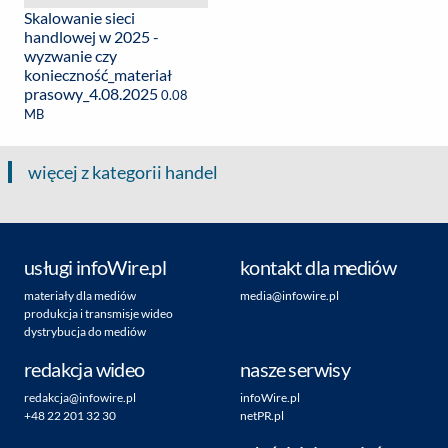
Skalowanie sieci
handlowej w 2025 -
wyzwanie czy
konieczność_materiał
prasowy_4.08.2025
0.08
MB
więcej z kategorii handel
usługi infoWire.pl
kontakt dla mediów
materiały dla mediów
media@infowire.pl
produkcja i transmisje wideo
dystrybucja do mediów
redakcja wideo
nasze serwisy
redakcja@infowire.pl
infoWire.pl
+48 22 201 32 30
netPR.pl