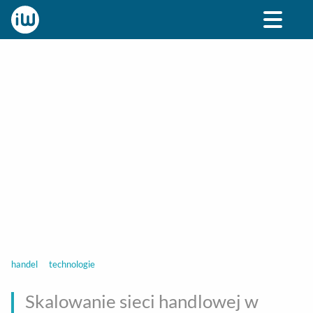
BIZNES
ROZRYWKA
SPOŁECZNE
STYL ŻY
handel
technologie
Skalowanie sieci handlowej w