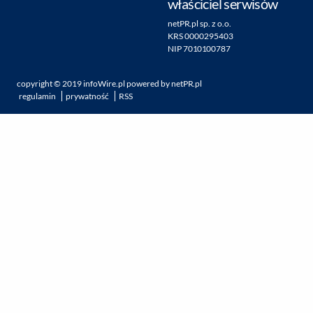
właściciel serwisów
netPR.pl sp. z o.o.
KRS 0000295403
NIP 7010100787
copyright ©
2019
infoWire.pl
powered by
netPR.pl
regulamin
prywatność
RSS