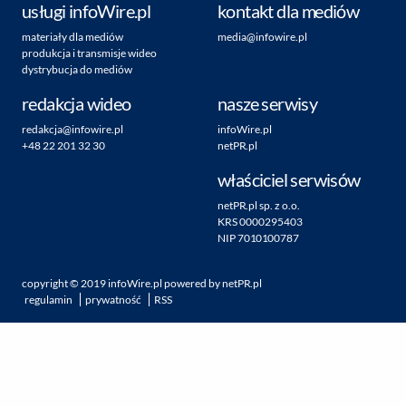
usługi infoWire.pl
kontakt dla mediów
materiały dla mediów
media@infowire.pl
produkcja i transmisje wideo
dystrybucja do mediów
redakcja wideo
nasze serwisy
redakcja@infowire.pl
infoWire.pl
+48 22 201 32 30
netPR.pl
właściciel serwisów
netPR.pl sp. z o.o.
KRS 0000295403
NIP 7010100787
copyright ©
2019
infoWire.pl
powered by
netPR.pl
regulamin
prywatność
RSS