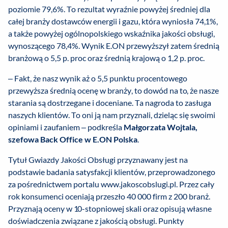
poziomie 79,6%. To rezultat wyraźnie powyżej średniej dla
całej branży dostawców energii i gazu, która wyniosła 74,1%,
a także powyżej ogólnopolskiego wskaźnika jakości obsługi,
wynoszącego 78,4%. Wynik E.ON przewyższył zatem średnią
branżową o 5,5 p. proc oraz średnią krajową o 1,2 p. proc.
– Fakt, że nasz wynik aż o 5,5 punktu procentowego
przewyższa średnią ocenę w branży, to dowód na to, że nasze
starania są dostrzegane i doceniane. Ta nagroda to zasługa
naszych klientów. To oni ją nam przyznali, dzieląc się swoimi
opiniami i zaufaniem – podkreśla
Małgorzata Wojtala,
szefowa Back Office w E.ON Polska
.
Tytuł Gwiazdy Jakości Obsługi przyznawany jest na
podstawie badania satysfakcji klientów, przeprowadzonego
za pośrednictwem portalu www.jakoscobslugi.pl. Przez cały
rok konsumenci oceniają przeszło 40 000 firm z 200 branż.
Przyznają oceny w 10-stopniowej skali oraz opisują własne
doświadczenia związane z jakością obsługi. Punkty