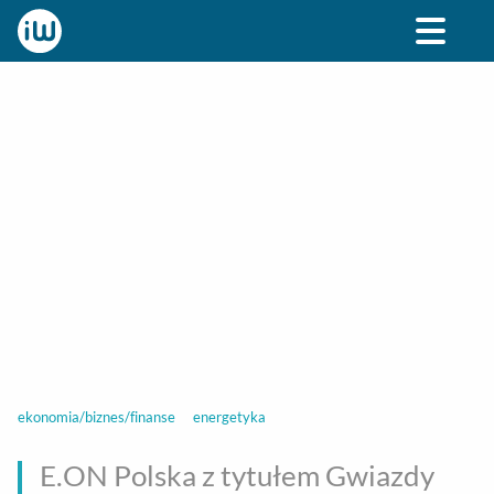
BIZNES
ROZRYWKA
SPOŁECZNE
STYL ŻY
ekonomia/biznes/finanse
energetyka
E.ON Polska z tytułem Gwiazdy