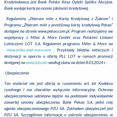
Kredytodawcą jest Bank Polska Kasa Opieki Spółka Akcyjna.
Bank wydaje kartę po ocenie zdolności kredytowej.
Regulaminy „Zbieram mile z Kartą Kredytową z Żubrem” i
Programu „Zbieram mile z prestiżową kartą kredytową Pekao”
dostępne na stronie www.pekao.com.pl. Program realizujemy we
współpracy z Miles & More GmbH oraz Polskimi Liniami
Lotniczymi LOT S.A. Regulamin programu Miles & More na
www.miles-and-more.com
. Przykłady biletów lotniczych i
destynacji w oparciu o ofertę PLL LOT w ramach promocji
dostępnej na
www.lot.com
według stanu na dzień 8.01.2024 r.
Ubezpieczenie
Ten materiał nie jest ofertą w rozumieniu art. 66 Kodeksu
cywilnego i ma charakter wyłącznie informacyjny. Ochrona
ubezpieczeniowa udzielana będzie na podstawie indywidualnie
zawartej umowy ubezpieczenia. Bank Pekao S.A. pełni rolę
agenta ubezpieczeniowego PZU SA. Zakładem ubezpieczeń jest
PZU SA. Szczegółowe informacje o zakresie ubezpieczenia, w