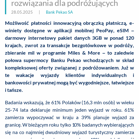
rozwiązania dla podróżujących
28.05.2025
|
Bank Pekao SA
Możliwość płatności innowacyjną obrączką płatniczą, e-
winiety dostępne w aplikacji mobilnej PeoPay, eSIM –
darmowy internetowy pakiet danych 3GB w ponad 120
krajach, zwrot za transakcje bezgotówkowe w podróży,
zbieranie mil w programie Miles & More – to zaledwie
połowa supermocy Banku Pekao wchodzących w skład
kompleksowej oferty
związanej z podróżowaniem
.
Już w
te wakacje wyjazdy klientów indywidualnych i
bankowości prywatnej mogą być wygodniejsze, łatwiejsze
i tańsze.
Badania wskazują, że 61% Polaków (16,3 mln osób) w wieku
25-74 lata deklaruje minimum jeden wyjazd w roku. 61%
zamierza wypoczywać w kraju a 39% planuje wyjazd za
granicę. W bieżącym roku tylko 10% badanych wybierających
się na co najmniej dwudniowy wyjazd turystyczny zamierza