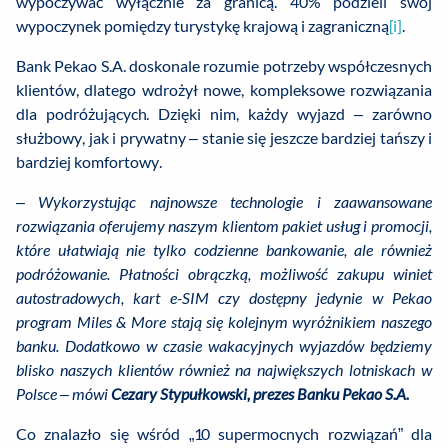
wypoczywać wyłącznie za granicą. 40% podzieli swój
wypoczynek pomiędzy turystykę krajową i zagraniczną
[i]
.
Bank Pekao S.A. doskonale rozumie potrzeby współczesnych
klientów, dlatego wdrożył nowe, kompleksowe rozwiązania
dla podróżujących. Dzięki nim, każdy wyjazd – zarówno
służbowy, jak i prywatny – stanie się jeszcze bardziej tańszy i
bardziej komfortowy.
– Wykorzystując najnowsze technologie i zaawansowane
rozwiązania oferujemy naszym klientom pakiet usług i promocji,
które ułatwiają nie tylko codzienne bankowanie, ale również
podróżowanie. Płatności obrączką, możliwość zakupu winiet
autostradowych, kart e-SIM czy dostępny jedynie w Pekao
program Miles & More stają się kolejnym wyróżnikiem naszego
banku. Dodatkowo w czasie wakacyjnych wyjazdów będziemy
blisko naszych klientów również na największych lotniskach w
Polsce – mówi
Cezary Stypułkowski, prezes Banku Pekao S.A.
Co znalazło się wśród „10 supermocnych rozwiązań” dla