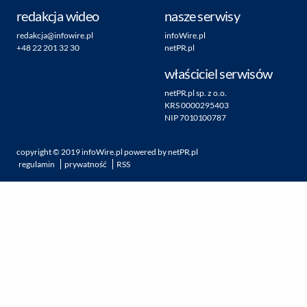
redakcja wideo
nasze serwisy
redakcja@infowire.pl
infoWire.pl
+48 22 201 32 30
netPR.pl
właściciel serwisów
netPR.pl sp. z o.o.
KRS 0000295403
NIP 7010100787
copyright ©
2019
infoWire.pl
powered by
netPR.pl
regulamin
prywatność
RSS