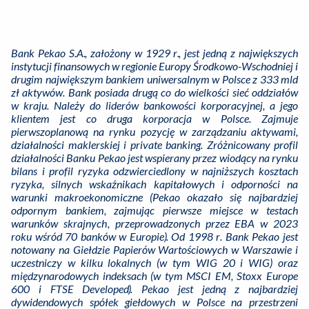
Bank Pekao S.A., założony w 1929 r., jest jedną z największych
instytucji finansowych w regionie Europy Środkowo-Wschodniej i
drugim największym bankiem uniwersalnym w Polsce z 333 mld
zł aktywów. Bank posiada drugą co do wielkości sieć oddziałów
w kraju. Należy do liderów bankowości korporacyjnej, a jego
klientem jest co druga korporacja w Polsce. Zajmuje
pierwszoplanową na rynku pozycję w zarządzaniu aktywami,
działalności maklerskiej i private banking. Zróżnicowany profil
działalności Banku Pekao jest wspierany przez wiodący na rynku
bilans i profil ryzyka odzwierciedlony w najniższych kosztach
ryzyka, silnych wskaźnikach kapitałowych i odporności na
warunki makroekonomiczne (Pekao okazało się najbardziej
odpornym bankiem, zajmując pierwsze miejsce w testach
warunków skrajnych, przeprowadzonych przez EBA w 2023
roku wśród 70 banków w Europie). Od 1998 r. Bank Pekao jest
notowany na Giełdzie Papierów Wartościowych w Warszawie i
uczestniczy w kilku lokalnych (w tym WIG 20 i WIG) oraz
międzynarodowych indeksach (w tym MSCI EM, Stoxx Europe
600 i FTSE Developed). Pekao jest jedną z najbardziej
dywidendowych spółek giełdowych w Polsce na przestrzeni