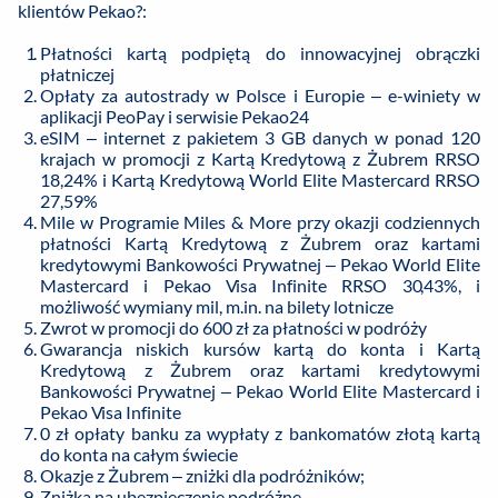
klientów Pekao?:
Płatności kartą podpiętą do innowacyjnej obrączki
płatniczej
Opłaty za autostrady w Polsce i Europie – e-winiety w
aplikacji PeoPay i serwisie Pekao24
eSIM – internet z pakietem 3 GB danych w ponad 120
krajach w promocji z Kartą Kredytową z Żubrem RRSO
18,24% i Kartą Kredytową World Elite Mastercard RRSO
27,59%
Mile w Programie Miles & More przy okazji codziennych
płatności Kartą Kredytową z Żubrem oraz kartami
kredytowymi Bankowości Prywatnej – Pekao World Elite
Mastercard i Pekao Visa Infinite RRSO 30,43%, i
możliwość wymiany mil, m.in. na bilety lotnicze
Zwrot w promocji do 600 zł za płatności w podróży
Gwarancja niskich kursów kartą do konta i Kartą
Kredytową z Żubrem oraz kartami kredytowymi
Bankowości Prywatnej – Pekao World Elite Mastercard i
Pekao Visa Infinite
0 zł opłaty banku za wypłaty z bankomatów złotą kartą
do konta na całym świecie
Okazje z Żubrem – zniżki dla podróżników;
Zniżka na ubezpieczenie podróżne