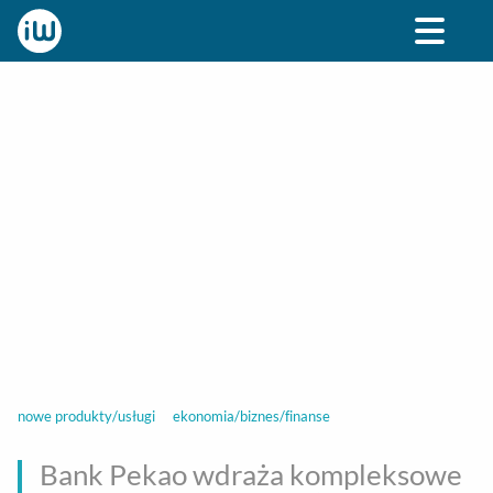
BIZNES
ROZRYWKA
SPOŁECZNE
STYL ŻY
nowe produkty/usługi
ekonomia/biznes/finanse
Bank Pekao wdraża kompleksowe