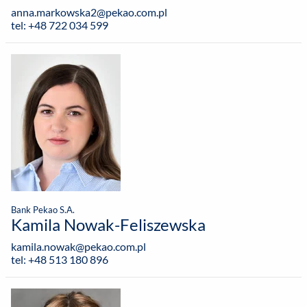
anna.markowska2@pekao.com.pl
tel: +48 722 034 599
Bank Pekao S.A.
Kamila Nowak-Feliszewska
kamila.nowak@pekao.com.pl
tel: +48 513 180 896