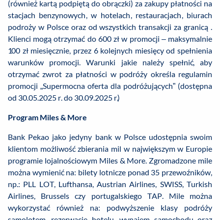
(również kartą podpiętą do obrączki) za zakupy płatności na
stacjach benzynowych, w hotelach, restauracjach, biurach
podroży w Polsce oraz od wszystkich transakcji za granicą .
Klienci mogą otrzymać do 600 zł w promocji – maksymalnie
100 zł miesięcznie, przez 6 kolejnych miesięcy od spełnienia
warunków promocji. Warunki jakie należy spełnić, aby
otrzymać zwrot za płatności w podróży określa regulamin
promocji „Supermocna oferta dla podróżujących” (dostępna
od 30.05.2025 r. do 30.09.2025 r.)
Program Miles & More
Bank Pekao jako jedyny bank w Polsce udostępnia swoim
klientom możliwość zbierania mil w największym w Europie
programie lojalnościowym Miles & More. Zgromadzone mile
można wymienić na: bilety lotnicze ponad 35 przewoźników,
np.: PLL LOT, Lufthansa, Austrian Airlines, SWISS, Turkish
Airlines, Brussels czy portugalskiego TAP. Mile można
wykorzystać również na: podwyższenie klasy podróży
samolotem, rezerwację hotelu, wynajem samochodu oraz