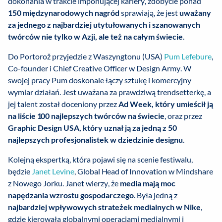
dokonania w trakcie imponującej kariery, zdobycie ponad
150 międzynarodowych nagród
sprawiają, że jest
uważany
za jednego z najbardziej utytułowanych i szanowanych
twórców nie tylko w Azji, ale też na całym świecie
.
Do Portorož przyjedzie z Waszyngtonu (USA)
Pum Lefebure
,
Co-founder i Chief Creative Officer w Design Army. W
swojej pracy Pum doskonale łączy sztukę i komercyjny
wymiar działań. Jest uważana za prawdziwą trendsetterkę, a
jej talent został doceniony przez
Ad Week, który umieścił ją
na liście 100 najlepszych twórców na świecie
, oraz przez
Graphic Design USA, który uznał ją za jedną z 50
najlepszych profesjonalistek w dziedzinie designu
.
Kolejną ekspertką, która pojawi się na scenie festiwalu,
będzie
Janet Levine
, Global Head of Innovation w Mindshare
z Nowego Jorku. Janet wierzy, że
media mają moc
napędzania wzrostu gospodarczego
. Była jedną z
najbardziej wpływowych strateżek medialnych w Nike
,
gdzie kierowała globalnymi operacjami medialnymi i