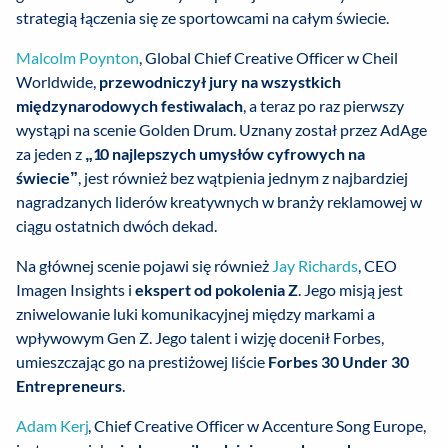
strategią łączenia się ze sportowcami na całym świecie.
Malcolm Poynton
, Global Chief Creative Officer w Cheil
Worldwide,
przewodniczył jury na wszystkich
międzynarodowych festiwalach
, a teraz po raz pierwszy
wystąpi na scenie Golden Drum. Uznany został przez AdAge
za jeden z
„10 najlepszych umysłów cyfrowych na
świecie”
, jest również bez wątpienia jednym z najbardziej
nagradzanych liderów kreatywnych w branży reklamowej w
ciągu ostatnich dwóch dekad.
Na głównej scenie pojawi się również
Jay Richards
, CEO
Imagen Insights i
ekspert od pokolenia Z
. Jego misją jest
zniwelowanie luki komunikacyjnej między markami a
wpływowym Gen Z. Jego talent i wizję docenił Forbes,
umieszczając go na prestiżowej liście
Forbes 30 Under 30
Entrepreneurs
.
Adam Kerj
, Chief Creative Officer w Accenture Song Europe,