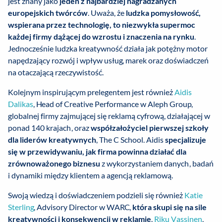
jest znany jako
jeden z najbardziej nagradzanych
europejskich twórców
. Uważa, że
ludzka pomysłowość,
wspierana przez technologię, to niezwykła supermoc
każdej firmy dążącej do wzrostu i znaczenia na rynku
.
Jednocześnie ludzka kreatywność działa jak potężny motor
napędzający rozwój i wpływ usług, marek oraz doświadczeń
na otaczającą rzeczywistość.
Kolejnym inspirującym prelegentem jest również
Aidis
Dalikas
, Head of Creative Performance w Aleph Group,
globalnej firmy zajmującej się reklamą cyfrową, działającej w
ponad 140 krajach, oraz
współzałożyciel pierwszej szkoły
dla liderów kreatywnych
, The C School. Aidis
specjalizuje
się w przewidywaniu, jak firma powinna działać dla
zrównoważonego biznesu
z wykorzystaniem danych, badań
i dynamiki między klientem a agencją reklamową.
Swoją wiedzą i doświadczeniem podzieli się również
Katie
Sterling
, Advisory Director w WARC,
która skupi się na sile
kreatywności i konsekwencji w reklamie
.
Riku Vassinen
,