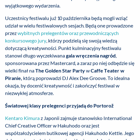
wyjątkowego wydarzenia.
Uczestnicy festiwalu już 10 października będą mogli wziąć
udział w wielu festiwalowych sesjach. Będą one prowadzone
przez
wybitnych prelegentów oraz przewodniczących
konkursowego jury
, którzy podzielą się swoją wiedzą
dotyczącą kreatywności. Punkt kulminacyjny festiwalu
stanowi długo wyczekiwana
gala wręczenia nagród
,
sponsorowana przez Mastercard, a zaraz po niej odbędzie się
wielki finał na
The Golden Star Party
w
Caffe Teater w
Piranie,
którą poprowadzi DJ Alex Dee Groove. To idealna
okazja, by docenić kreatywność i zakończyć festiwal w
niezwykłej atmosferze.
Światowej klasy prelegenci przyjadą do Portorož
Kentaro Kimura
z Japonii zajmuje stanowisko International
Chief Creative Officer w Hakuhodo oraz jest
współzałożycielem butikowej agencji Hakuhodo Kettle. Jego