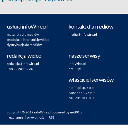
usługi infoWire.pl
kontakt dla mediów
materiały dla mediów
media@infowire.pl
produkcja i transmisje wideo
dystrybucja do mediów
redakcja wideo
nasze serwisy
redakcja@infowire.pl
infoWire.pl
+48 22 201 32 30
netPR.pl
właściciel serwisów
netPR.pl sp. z o.o.
KRS 0000295403
NIP 7010100787
copyright ©
2019
infoWire.pl
powered by
netPR.pl
regulamin
prywatność
RSS