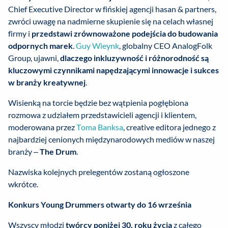
Chief Executive Director w fińskiej agencji hasan & partners,
zwróci uwagę na nadmierne skupienie się na celach własnej
firmy i
przedstawi zrównoważone podejścia do budowania
odpornych marek
.
Guy Wieynk
, globalny CEO AnalogFolk
Group, ujawni,
dlaczego inkluzywność i różnorodność są
kluczowymi czynnikami napędzającymi innowacje i sukces
w branży kreatywnej
.
Wisienką na torcie będzie bez wątpienia pogłębiona
rozmowa z udziałem przedstawicieli agencji i klientem,
moderowana przez
Toma Banksa
, creative editora jednego z
najbardziej cenionych międzynarodowych mediów w naszej
branży –
The Drum
.
Nazwiska kolejnych prelegentów zostaną ogłoszone
wkrótce.
Konkurs Young Drummers otwarty do 16 września
Wszyscy młodzi
twórcy poniżej 30. roku życia
z całego