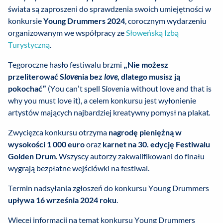
świata są zaproszeni do sprawdzenia swoich umiejętności w
konkursie
Young Drummers 2024
, corocznym wydarzeniu
organizowanym we współpracy ze
Słoweńską Izbą
Turystyczną
.
Tegoroczne hasło festiwalu brzmi
„
Nie możesz
przeliterować S
love
nia bez
love
, dlatego musisz ją
pokochać
”
(You can’t spell S
love
nia without love and that is
why you must love it), a celem konkursu jest wyłonienie
artystów mających najbardziej kreatywny pomysł na plakat.
Zwycięzca konkursu otrzyma
nagrodę pieniężną w
wysokości 1 000 euro
oraz
karnet na 30. edycję Festiwalu
Golden Drum
. Wszyscy autorzy zakwalifikowani do finału
wygrają bezpłatne wejściówki na festiwal.
Termin nadsyłania zgłoszeń do konkursu Young Drummers
upływa 16 września 2024 roku
.
Więcej informacji na temat konkursu Young Drummers