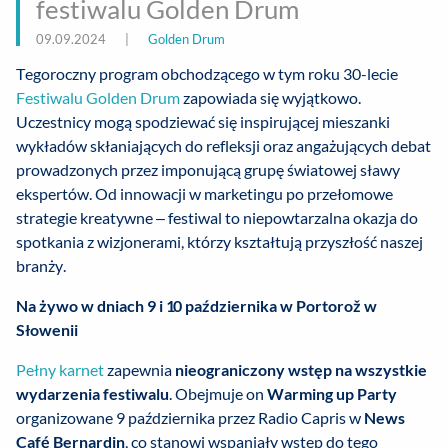
festiwalu Golden Drum
09.09.2024
|
Golden Drum
Tegoroczny program obchodzącego w tym roku 30-lecie
Festiwalu Golden Drum
zapowiada się wyjątkowo.
Uczestnicy mogą spodziewać się inspirującej mieszanki
wykładów skłaniających do refleksji oraz angażujących debat
prowadzonych przez imponującą grupę światowej sławy
ekspertów. Od innowacji w marketingu po przełomowe
strategie kreatywne – festiwal to niepowtarzalna okazja do
spotkania z wizjonerami, którzy kształtują przyszłość naszej
branży.
Na żywo w dniach 9 i 10 października w Portorož w
Słowenii
Pełny karnet
zapewnia
nieograniczony wstęp na wszystkie
wydarzenia festiwalu
. Obejmuje on
Warming up Party
organizowane 9 października przez Radio Capris w
News
Café Bernardin
, co stanowi wspaniały wstęp do tego