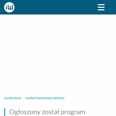
BIZNES
ROZRYWKA
SPOŁECZNE
STYL ŻY
wydarzenia
media/marketing/reklama
Ogłoszony został program