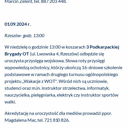
Marcin Zelent, tel. 887 203 448.
01.09.2024 r.
Rzeszów- godz. 13:00
W niedzielę o godzinie 13:00 w koszarach
3 Podkarpackiej
Brygady OT
(ul. Lwowska 4, Rzeszów) odbędzie się
uroczysta przysięga wojskowa. Słowa roty przysięgi
wypowiedzą ochotnicy, którzy ukończą 16-dniowe szkolenie
podstawowe w ramach drugiego turnusu ogólnopolskiego
projektu „Wakacje z WOT". Wśród nich są uczniowie,
studenci oraz m.in. instruktor strzelectwa, informatyk,
nauczycielka, pielęgniarka, elektryk czy instruktor sportów
walki.
Akredytację na uroczystość dla mediów prowadzi ppor.
Magdalena Mac, tel. 721 810 826.