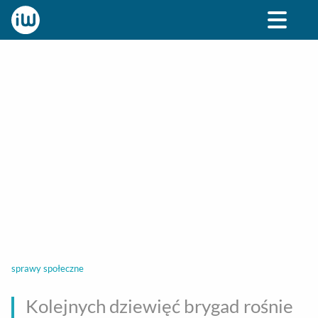
BIZNES
ROZRYWKA
SPOŁECZNE
STYL ŻY
sprawy społeczne
Kolejnych dziewięć brygad rośnie