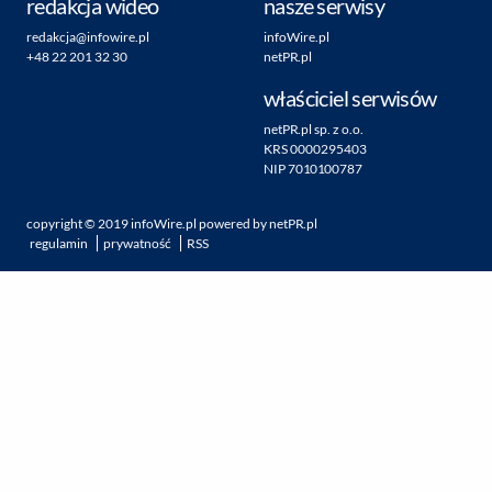
redakcja wideo
nasze serwisy
redakcja@infowire.pl
infoWire.pl
+48 22 201 32 30
netPR.pl
właściciel serwisów
netPR.pl sp. z o.o.
KRS 0000295403
NIP 7010100787
copyright ©
2019
infoWire.pl
powered by
netPR.pl
regulamin
prywatność
RSS