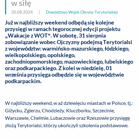
w siłę
30.08.2024
|
Dowództwo Wojsk Obrony Terytorialnej
Już w najbliższy weekend odbędą się kolejne
przysięgi w ramach tegorocznej edycji projektu
„Wakacje z WOT”. W sobotę, 31 sierpnia
zobowiązanie wobec Ojczyzny podejmą Terytorialsi
z województw: warmińsko-mazurskiego, łódzkiego,
wielkopolskiego, opolskiego,
zachodniopomorskiego, mazowieckiego, lubelskiego
oraz podkarpackiego. Z kolei w niedzielę, 01
września przysięga odbędzie się w województwie
podkarpackim.
W najbliższy weekend, w aż dziewięciu miastach w Polsce, tj.:
Giżycku, Zgierzu, Chodzieży, Kluczborku, Szczecinie,
Warszawie, Chełmie, Lubaczowie oraz Rzeszowie przysięgę
złożą Terytorialsi, którzy ukończyli szkolenia podstawowe.