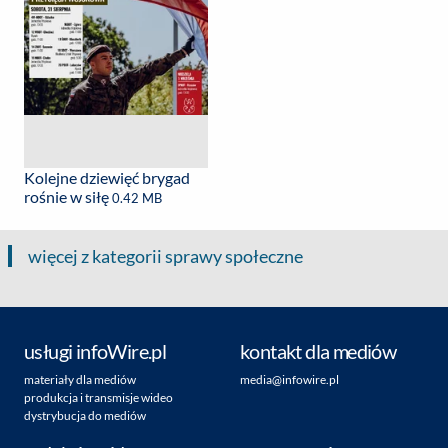
Kolejne dziewięć brygad
rośnie w siłę
0.42 MB
więcej z kategorii sprawy społeczne
usługi infoWire.pl
kontakt dla mediów
materiały dla mediów
media@infowire.pl
produkcja i transmisje wideo
dystrybucja do mediów