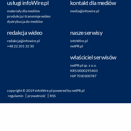
usługi infoWire.pl
kontakt dla mediów
materiały dla mediów
media@infowire.pl
produkcja i transmisje wideo
dystrybucja do mediów
redakcja wideo
nasze serwisy
redakcja@infowire.pl
infoWire.pl
+48 22 201 32 30
netPR.pl
właściciel serwisów
netPR.pl sp. z o.o.
KRS 0000295403
NIP 7010100787
copyright ©
2019
infoWire.pl
powered by
netPR.pl
regulamin
prywatność
RSS