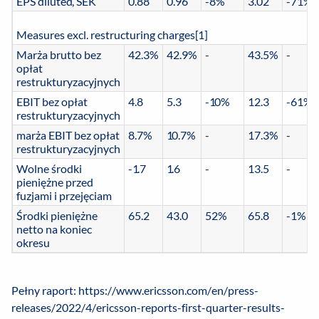
EPS diluted, SEK
0.88
0.96
-8%
3.02
-71%
Measures excl. restructuring charges[1]
Marża brutto bez
42.3%
42.9%
-
43.5%
-
opłat
restrukturyzacyjnych
EBIT bez opłat
4.8
5.3
-10%
12.3
-61%
restrukturyzacyjnych
marża EBIT bez opłat
8.7%
10.7%
-
17.3%
-
restrukturyzacyjnych
Wolne środki
-1.7
1.6
-
13.5
-
pieniężne przed
fuzjami i przejęciam
Środki pieniężne
65.2
43.0
52%
65.8
-1%
netto na koniec
okresu
Pełny raport: https://www.ericsson.com/en/press-
releases/2022/4/ericsson-reports-first-quarter-results-