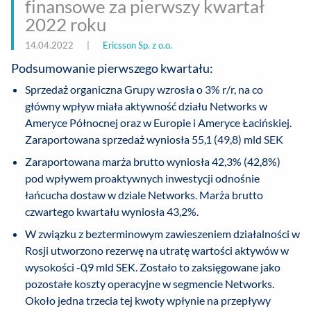
finansowe za pierwszy kwartał
2022 roku
14.04.2022
|
Ericsson Sp. z o.o.
Podsumowanie pierwszego kwartału:
Sprzedaż organiczna Grupy wzrosła o 3% r/r, na co
główny wpływ miała aktywność działu Networks w
Ameryce Północnej oraz w Europie i Ameryce Łacińskiej.
Zaraportowana sprzedaż wyniosła 55,1 (49,8) mld SEK
Zaraportowana marża brutto wyniosła 42,3% (42,8%)
pod wpływem proaktywnych inwestycji odnośnie
łańcucha dostaw w dziale Networks. Marża brutto
czwartego kwartału wyniosła 43,2%.
W związku z bezterminowym zawieszeniem działalności w
Rosji utworzono rezerwę na utratę wartości aktywów w
wysokości -0,9 mld SEK. Zostało to zaksięgowane jako
pozostałe koszty operacyjne w segmencie Networks.
Około jedna trzecia tej kwoty wpłynie na przepływy