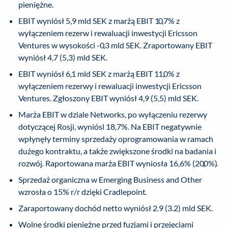
pieniężne.
EBIT wyniósł 5,9 mld SEK z marżą EBIT 10,7% z
wyłączeniem rezerw i rewaluacji inwestycji Ericsson
Ventures w wysokości -0,3 mld SEK. Zraportowany EBIT
wyniósł 4,7 (5,3) mld SEK.
EBIT wyniósł 6,1 mld SEK z marżą EBIT 11,0% z
wyłączeniem rezerwy i rewaluacji inwestycji Ericsson
Ventures. Zgłoszony EBIT wyniósł 4,9 (5,5) mld SEK.
Marża EBIT w dziale Networks, po wyłączeniu rezerwy
dotyczącej Rosji, wyniósl 18,7%. Na EBIT negatywnie
wpłynęły terminy sprzedaży oprogramowania w ramach
dużego kontraktu, a także zwiększone środki na badania i
rozwój. Raportowana marża EBIT wyniosła 16,6% (20,0%).
Sprzedaż organiczna w Emerging Business and Other
wzrosła o 15% r/r dzięki Cradlepoint.
Zaraportowany dochód netto wyniósł 2.9 (3.2) mld SEK.
Wolne środki pieniężne przed fuzjami i przejęciami