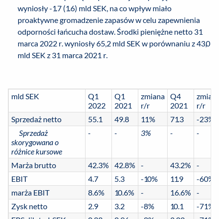
wyniosły -1.7 (1.6) mld SEK, na co wpływ miało
proaktywne gromadzenie zapasów w celu zapewnienia
odporności łańcucha dostaw. Środki pieniężne netto 31
marca 2022 r. wyniosły 65,2 mld SEK w porównaniu z 43,0
mld SEK z 31 marca 2021 r.
mld SEK
Q1
Q1
zmiana
Q4
zmian
2022
2021
r/r
2021
r/r
Sprzedaż netto
55.1
49.8
11%
71.3
-23%
Sprzedaż
-
-
3%
-
-
skorygowana o
różnice kursowe
Marża brutto
42.3%
42.8%
-
43.2%
-
EBIT
4.7
5.3
-10%
11.9
-60%
marża EBIT
8.6%
10.6%
-
16.6%
-
Zysk netto
2.9
3.2
-8%
10.1
-71%