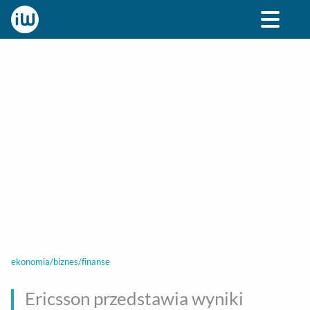
BIZNES
ROZRYWKA
SPOŁECZNE
STYL ŻY
ekonomia/biznes/finanse
Ericsson przedstawia wyniki