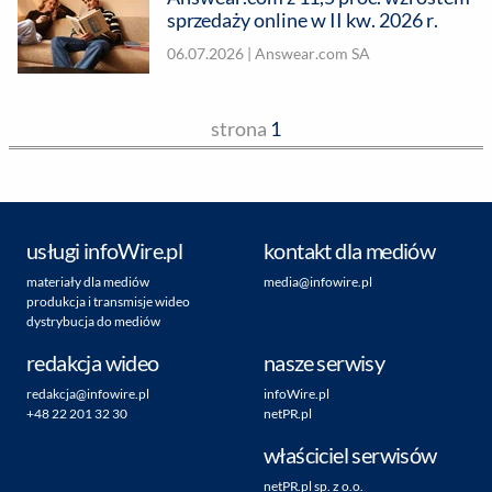
sprzedaży online w II kw. 2026 r.
06.07.2026 |
Answear.com SA
strona
1
usługi infoWire.pl
kontakt dla mediów
materiały dla mediów
media@infowire.pl
produkcja i transmisje wideo
dystrybucja do mediów
redakcja wideo
nasze serwisy
redakcja@infowire.pl
infoWire.pl
+48 22 201 32 30
netPR.pl
właściciel serwisów
netPR.pl sp. z o.o.