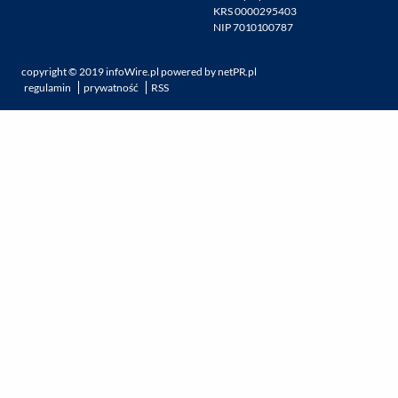
KRS 0000295403
NIP 7010100787
copyright ©
2019
infoWire.pl
powered by
netPR.pl
regulamin
prywatność
RSS