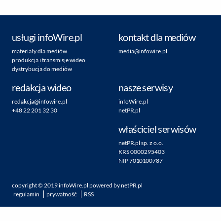
usługi infoWire.pl
kontakt dla mediów
materiały dla mediów
media@infowire.pl
produkcja i transmisje wideo
dystrybucja do mediów
redakcja wideo
nasze serwisy
redakcja@infowire.pl
infoWire.pl
+48 22 201 32 30
netPR.pl
właściciel serwisów
netPR.pl sp. z o.o.
KRS 0000295403
NIP 7010100787
copyright ©
2019
infoWire.pl
powered by
netPR.pl
regulamin
prywatność
RSS