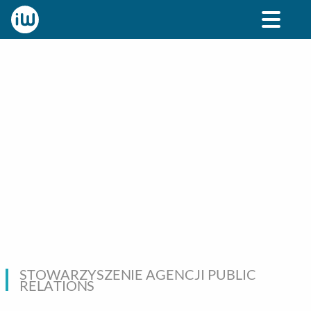
BIZNES
ROZRYWKA
SPOŁECZNE
STYL ŻY
STOWARZYSZENIE AGENCJI PUBLIC
RELATIONS