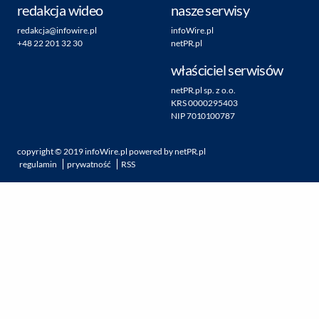
redakcja wideo
nasze serwisy
redakcja@infowire.pl
infoWire.pl
+48 22 201 32 30
netPR.pl
właściciel serwisów
netPR.pl sp. z o.o.
KRS 0000295403
NIP 7010100787
copyright ©
2019
infoWire.pl
powered by
netPR.pl
regulamin
prywatność
RSS