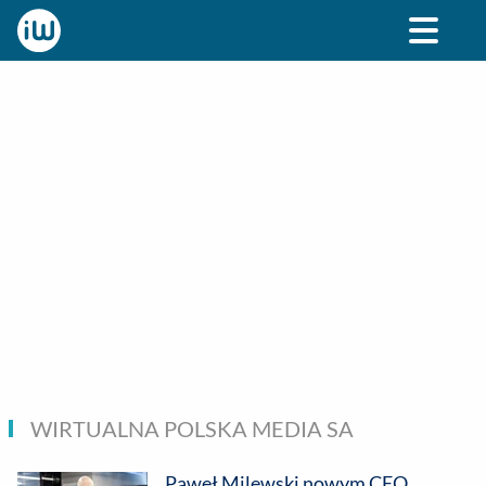
BIZNES
ROZRYWKA
SPOŁECZNE
STYL ŻY
WIRTUALNA POLSKA MEDIA SA
Paweł Milewski nowym CEO