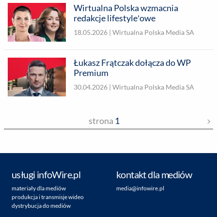
Wirtualna Polska wzmacnia
redakcje lifestyle’owe
18.05.2026 |
Wirtualna Polska Media SA
Łukasz Frątczak dołącza do WP
Premium
30.04.2026 |
Wirtualna Polska Media SA
strona
1
usługi infoWire.pl
kontakt dla mediów
materiały dla mediów
media@infowire.pl
produkcja i transmisje wideo
dystrybucja do mediów